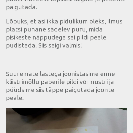
paigutada.
Lõpuks, et asi ikka pidulikum oleks, ilmus
platsi punane sädelev puru, mida
pisikeste näppudega sai pildi peale
pudistada. Siis saigi valmis!
Suuremate lastega joonistasime enne
kliistrimöllu paberile pildi või mustri ja
püüdsime siis täppe paigutada joonte
peale.