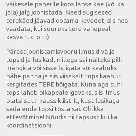
väikesele paberile koos lapse käe (või ka
jala) jälg joonistada. Need sügisesed
terekäed jäävad ootama kevadet, siis hea
vaadata, kui suureks tere vahepeal
kasvanud on :)
Pärast joonistamisvooru ilmusid välja
topsid ja lusikad, millega sai näiteks pilli
mängida või sisse huigata või kaabuks
pähe panna ja siis viisakalt topsikaabut
kergitades TERE hõigata. Kuna aga tühi
tops läheb pikapeale igavaks, siis ilmus
platsi suur kauss kliistrit, kust lusikaga
seda enda topsi tõsta sai. Oli ikka
ettevõtmine! Nõudis nii täpsust kui ka
koordinatsiooni.