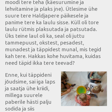
moodi tere teha (käesurumine ja
lehvitamine ja plaks jne). Ütlesime ühe
suure tere Haldjapere päikesele ja
panime tere ka laulu sisse. Küll oli tore
laulu rütmis plaksutada ja patsutada.
Üks teine laul oli ka, seal oli juttu
tammepuust, okstest, pesadest,
munadest ja täppidest munal, mis tegid
kah tere. Hakkas kohe huvitama, kuidas
need täpid ikka tere teevad?
Enne, kui täppideni
jõudsime, sai iga laps
ja saatja ühe kriidi,
millega suurele
paberile hästi palju
sodida ja siis