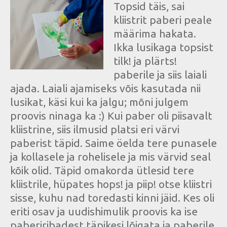
Topsid täis, sai
kliistrit paberi peale
määrima hakata.
Ikka lusikaga topsist
tilk! ja plärts!
paberile ja siis laiali
ajada. Laiali ajamiseks võis kasutada nii
lusikat, käsi kui ka jalgu; mõni julgem
proovis ninaga ka :) Kui paber oli piisavalt
kliistrine, siis ilmusid platsi eri värvi
paberist täpid. Saime öelda tere punasele
ja kollasele ja rohelisele ja mis värvid seal
kõik olid. Täpid omakorda ütlesid tere
kliistrile, hüpates hops! ja piip! otse kliistri
sisse, kuhu nad toredasti kinni jäid. Kes oli
eriti osav ja uudishimulik proovis ka ise
paberiribadest täpikesi lõigata ja paberile