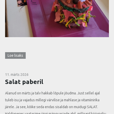
Loe lisaks
11. märts 2026
Salat paberil
Alanud on märts ja talv hakkab lõpule jõudma. Just sellel ajal
tuleb isu ja vajadus millegi värvilise ja mahlase ja vitamiinirika
järele. Ja see, kõike seda endas sisaldab on muidugi SALAT.
Haldjaperes vaatasime järgi mänguasjade abil, milliseid köögivilju