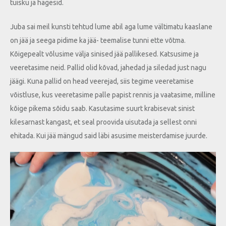
tuisku ja hagesid.
Juba sai meil kunsti tehtud lume abil aga lume vältimatu kaaslane
on jää ja seega pidime ka jää- teemalise tunni ette võtma.
Kõigepealt võlusime välja sinised jää pallikesed. Katsusime ja
veeretasime neid. Pallid olid kõvad, jahedad ja siledad just nagu
jäägi. Kuna pallid on head veerejad, siis tegime veeretamise
võistluse, kus veeretasime palle papist rennis ja vaatasime, milline
kõige pikema sõidu saab. Kasutasime suurt krabisevat sinist
kilesarnast kangast, et seal proovida uisutada ja sellest onni
ehitada. Kui jää mängud said läbi asusime meisterdamise juurde.