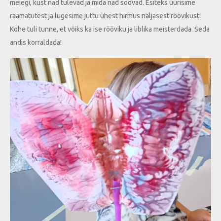
meiegi, kust nad tulevad ja mida nad söövad. Esiteks uurisime
raamatutest ja lugesime juttu ühest hirmus näljasest röövikust.
Kohe tuli tunne, et võiks ka ise rööviku ja liblika meisterdada. Seda
andis korraldada!