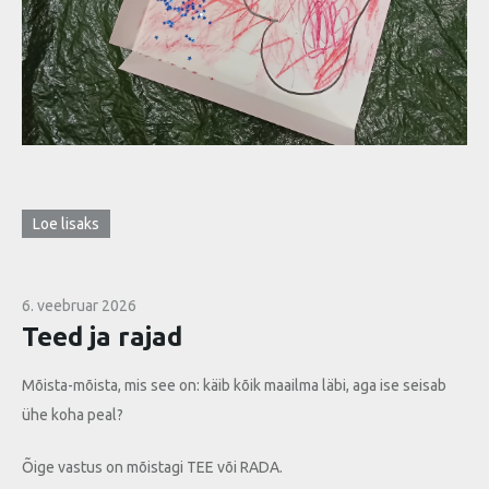
Loe lisaks
6. veebruar 2026
Teed ja rajad
Mõista-mõista, mis see on: käib kõik maailma läbi, aga ise seisab
ühe koha peal?
Õige vastus on mõistagi TEE või RADA.