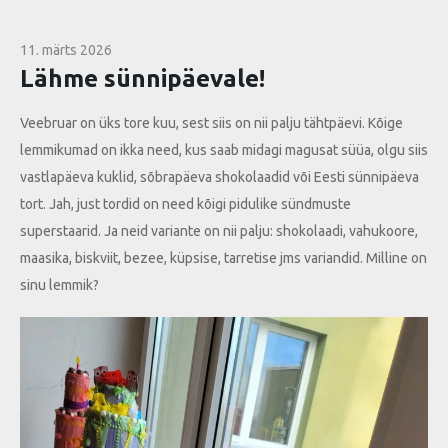
11. märts 2026
Lähme sünnipäevale!
Veebruar on üks tore kuu, sest siis on nii palju tähtpäevi. Kõige
lemmikumad on ikka need, kus saab midagi magusat süüa, olgu siis
vastlapäeva kuklid, sõbrapäeva shokolaadid või Eesti sünnipäeva
tort. Jah, just tordid on need kõigi pidulike sündmuste
superstaarid. Ja neid variante on nii palju: shokolaadi, vahukoore,
maasika, biskviit, bezee, küpsise, tarretise jms variandid. Milline on
sinu lemmik?