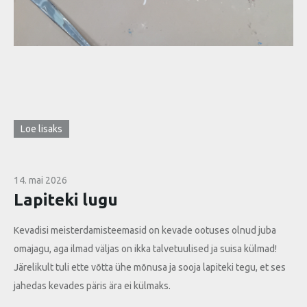
Loe lisaks
14. mai 2026
Lapiteki lugu
Kevadisi meisterdamisteemasid on kevade ootuses olnud juba
omajagu, aga ilmad väljas on ikka talvetuulised ja suisa külmad!
Järelikult tuli ette võtta ühe mõnusa ja sooja lapiteki tegu, et ses
jahedas kevades päris ära ei külmaks.