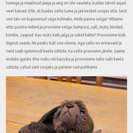
lumega ja maalinud jääga ja aeg on üle vaadata, kuidas talvel asjad
veel käivad. Ehk, et kuidas selle lume ja jää keskel soojas olla. Sest
see talv on kujunenud väga külmaks. Mida panna selga? Võtame
ette puntra riideid ja proovime selga: kampsul, sall, müts, kindad,
kombe, saapad. Kas müts käib jalga ja sokid kätte? Proovisime kõik
õigesti saada. Nii peaks küll soe olema. Aga salle on erinevaid ja
neid saab igatmoodi kaela sättida. Ka selle proovime järele. Saime
endale igaüks õhe nuku või kaisuka ja proovisime talle salli kaela
sättida. Lelud said soojaks ja panime nad puhkama.