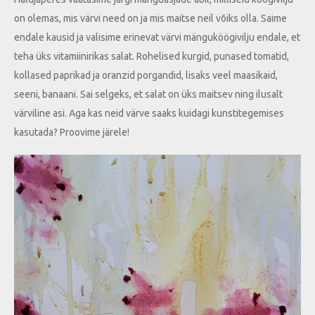
on olemas, mis värvi need on ja mis maitse neil võiks olla. Saime
endale kausid ja valisime erinevat värvi mänguköögivilju endale, et
teha üks vitamiinirikas salat. Rohelised kurgid, punased tomatid,
kollased paprikad ja oranzid porgandid, lisaks veel maasikaid,
seeni, banaani. Sai selgeks, et salat on üks maitsev ning ilusalt
värviline asi. Aga kas neid värve saaks kuidagi kunstitegemises
kasutada? Proovime järele!