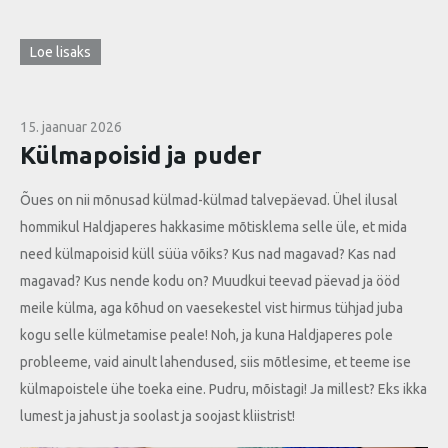
Loe lisaks
15. jaanuar 2026
Külmapoisid ja puder
Õues on nii mõnusad külmad-külmad talvepäevad. Ühel ilusal
hommikul Haldjaperes hakkasime mõtisklema selle üle, et mida
need külmapoisid küll süüa võiks? Kus nad magavad? Kas nad
magavad? Kus nende kodu on? Muudkui teevad päevad ja ööd
meile külma, aga kõhud on vaesekestel vist hirmus tühjad juba
kogu selle külmetamise peale! Noh, ja kuna Haldjaperes pole
probleeme, vaid ainult lahendused, siis mõtlesime, et teeme ise
külmapoistele ühe toeka eine. Pudru, mõistagi! Ja millest? Eks ikka
lumest ja jahust ja soolast ja soojast kliistrist!