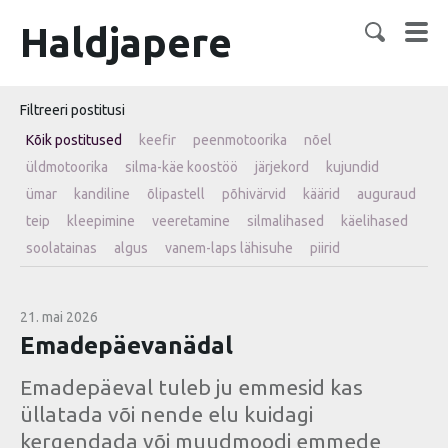
Haldjapere
Filtreeri postitusi
Kõik postitused
keefir
peenmotoorika
nõel
üldmotoorika
silma-käe koostöö
järjekord
kujundid
ümar
kandiline
õlipastell
põhivärvid
käärid
auguraud
teip
kleepimine
veeretamine
silmalihased
käelihased
soolatainas
algus
vanem-laps lähisuhe
piirid
21. mai 2026
Emadepäevanädal
Emadepäeval tuleb ju emmesid kas
üllatada või nende elu kuidagi
kergendada või muudmoodi emmede