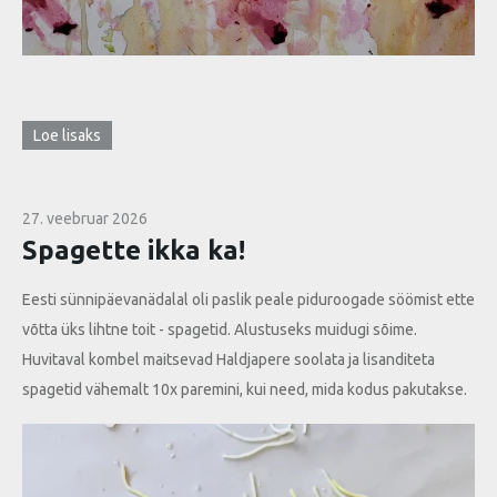
Loe lisaks
27. veebruar 2026
Spagette ikka ka!
Eesti sünnipäevanädalal oli paslik peale piduroogade söömist ette
võtta üks lihtne toit - spagetid. Alustuseks muidugi sõime.
Huvitaval kombel maitsevad Haldjapere soolata ja lisanditeta
spagetid vähemalt 10x paremini, kui need, mida kodus pakutakse.