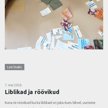
Loe lisaks
7. mai 2026
Liblikad ja röövikud
Kuna nii röövikuid kui ka liblikaid on juba õues liikvel, uurisime