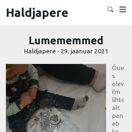
Haldjapere
Lumememmed
Haldjapere
-
29. jaanuar 2021
Õue
s
olev
ilm
lihts
alt
pan
eb
ka