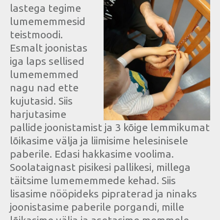
lastega tegime
lumememmesid
teistmoodi.
Esmalt joonistas
iga laps sellised
lumememmed
nagu nad ette
kujutasid. Siis
harjutasime
pallide joonistamist ja 3 kõige lemmikumat
lõikasime välja ja liimisime helesinisele
paberile. Edasi hakkasime voolima.
Soolataignast pisikesi pallikesi, millega
täitsime lumememmede kehad. Siis
lisasime nööpideks pipraterad ja ninaks
joonistasime paberile porgandi, mille