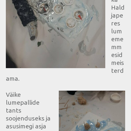
Hald
jape
res
lum
eme
mm
esid
meis
terd
ama.
Väike
lumepallide
tants
soojenduseks ja
asusimegi asja