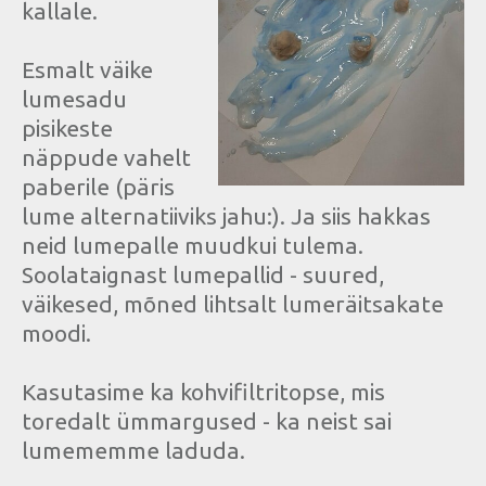
kallale.
Esmalt väike
lumesadu
pisikeste
näppude vahelt
paberile (päris
lume alternatiiviks jahu:). Ja siis hakkas
neid lumepalle muudkui tulema.
Soolataignast lumepallid - suured,
väikesed, mõned lihtsalt lumeräitsakate
moodi.
Kasutasime ka kohvifiltritopse, mis
toredalt ümmargused - ka neist sai
lumememme laduda.