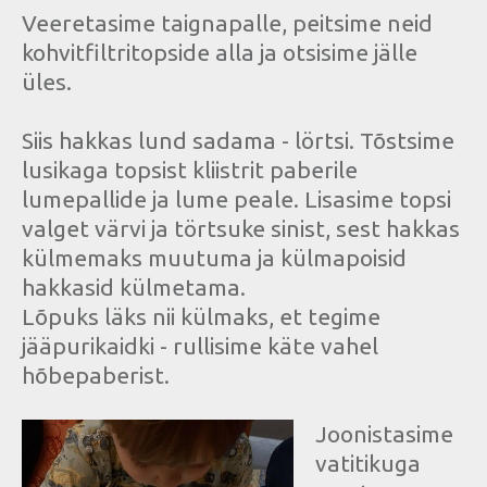
Veeretasime taignapalle, peitsime neid
kohvitfiltritopside alla ja otsisime jälle
üles.
Siis hakkas lund sadama - lörtsi. Tõstsime
lusikaga topsist kliistrit paberile
lumepallide ja lume peale. Lisasime topsi
valget värvi ja törtsuke sinist, sest hakkas
külmemaks muutuma ja külmapoisid
hakkasid külmetama.
Lõpuks läks nii külmaks, et tegime
jääpurikaidki - rullisime käte vahel
hõbepaberist.
Joonistasime
vatitikuga