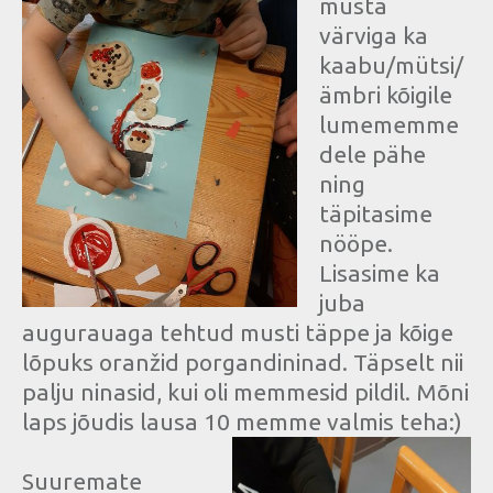
musta
värviga ka
kaabu/mütsi/
ämbri kõigile
lumememme
dele pähe
ning
täpitasime
nööpe.
Lisasime ka
juba
augurauaga tehtud musti täppe ja kõige
lõpuks oranžid porgandininad. Täpselt nii
palju ninasid, kui oli memmesid pildil. Mõni
laps jõudis lausa 10 memme valmis teha:)
Suuremate