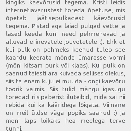
kingiks käevõrusid tegema. Kristi leidis
internetiavarustest toreda õpetuse, mis
õpetab jäätisepulkadest käevõrusid
tegema. Pistad aga laiad pulgad vette ja
lased keeda kuni need pehmenevad ja
alluvad erinevatele jõuvõtetele :). Ehk et
kui pulk on pehmeks keenud tuleb see
kaardu keerata mõnda ümarasse vormi
(mõni kitsam purk või klaas). Kui pulk on
saanud täiesti ära kuivada sellises olekus,
siis ta enam kuju ei muuda - ongi käevõru
toorik valmis. Siis tulid mängu igasugu
toredad riisipaberist iluteibid, mida sai nii
rebida kui ka kääridega lõigata. Viimane
on meil üldse väga popiks saanud :) ja
mõni laps lõikaks hea meelega terve
tunni.