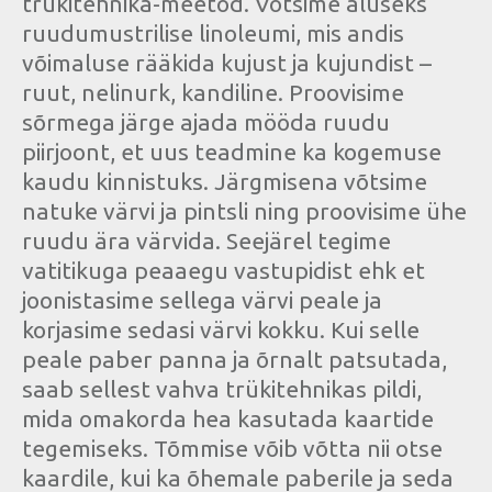
trükitehnika-meetod. Võtsime aluseks
ruudumustrilise linoleumi, mis andis
võimaluse rääkida kujust ja kujundist –
ruut, nelinurk, kandiline. Proovisime
sõrmega järge ajada mööda ruudu
piirjoont, et uus teadmine ka kogemuse
kaudu kinnistuks. Järgmisena võtsime
natuke värvi ja pintsli ning proovisime ühe
ruudu ära värvida. Seejärel tegime
vatitikuga peaaegu vastupidist ehk et
joonistasime sellega värvi peale ja
korjasime sedasi värvi kokku. Kui selle
peale paber panna ja õrnalt patsutada,
saab sellest vahva trükitehnikas pildi,
mida omakorda hea kasutada kaartide
tegemiseks. Tõmmise võib võtta nii otse
kaardile, kui ka õhemale paberile ja seda