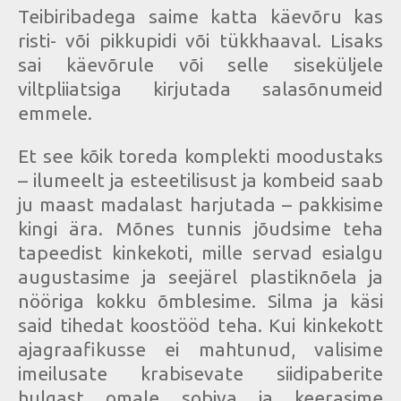
Teibiribadega saime katta käevõru kas
risti- või pikkupidi või tükkhaaval. Lisaks
sai käevõrule või selle siseküljele
viltpliiatsiga kirjutada salasõnumeid
emmele.
Et see kõik toreda komplekti moodustaks
– ilumeelt ja esteetilisust ja kombeid saab
ju maast madalast harjutada – pakkisime
kingi ära. Mõnes tunnis jõudsime teha
tapeedist kinkekoti, mille servad esialgu
augustasime ja seejärel plastiknõela ja
nööriga kokku õmblesime. Silma ja käsi
said tihedat koostööd teha. Kui kinkekott
ajagraafikusse ei mahtunud, valisime
imeilusate krabisevate siidipaberite
hulgast omale sobiva ja keerasime