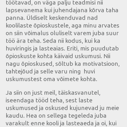
töötavad, on väga palju teadmisi nii
lapsevanema kui juhendajana kõrva taha
panna. Üldiselt keskenduvad nad
koolilaste õpioskustele, aga minu arvates
on siin võimalus oluliselt varem juba suur
töö ära teha. Seda nii kodus, kui ka
huviringis ja lasteaias. Eriti, mis puudutab
õpioskuste kohta käivaid uskumusi. Nii
nagu õpioskused, sõltub ka motivatsioon,
tahtejõud ja selle varu ning huvi
uskumustest oma võimete kohta.
Ja siin on just meil, täiskasvanutel,
iseendaga tööd teha, sest laste
uskumused ja oskused kujunevad ju meie
kaudu. Hea on sellega tegeleda juba
varakult enne kooli ja lasteaeda ja oi, kui