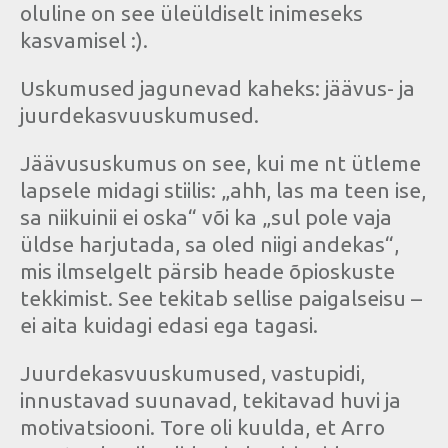
oluline on see üleüldiselt inimeseks
kasvamisel :).
Uskumused jagunevad kaheks: jäävus- ja
juurdekasvuuskumused.
Jäävususkumus on see, kui me nt ütleme
lapsele midagi stiilis: „ahh, las ma teen ise,
sa niikuinii ei oska“ või ka „sul pole vaja
üldse harjutada, sa oled niigi andekas“,
mis ilmselgelt pärsib heade õpioskuste
tekkimist. See tekitab sellise paigalseisu –
ei aita kuidagi edasi ega tagasi.
Juurdekasvuuskumused, vastupidi,
innustavad suunavad, tekitavad huvi ja
motivatsiooni. Tore oli kuulda, et Arro