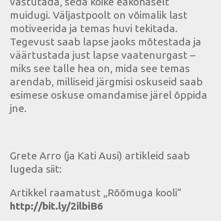
vastutada, seda kõike eakohaselt
muidugi. Väljastpoolt on võimalik last
motiveerida ja temas huvi tekitada.
Tegevust saab lapse jaoks mõtestada ja
väärtustada just lapse vaatenurgast –
miks see talle hea on, mida see temas
arendab, milliseid järgmisi oskuseid saab
esimese oskuse omandamise järel õppida
jne.
Grete Arro (ja Kati Ausi) artikleid saab
lugeda siit:
Artikkel raamatust „Rõõmuga kooli“
http://bit.ly/2ilbiB6