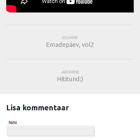
EELMINE
Emadepäev, vol2
JÄRGMINE
Hititund:)
Lisa kommentaar
Nimi