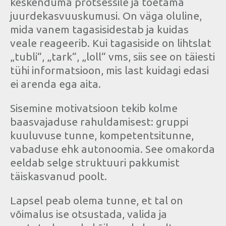
keskenduma protsessile ja toetama
juurdekasvuuskumusi. On väga oluline,
mida vanem tagasisidestab ja kuidas
veale reageerib. Kui tagasiside on lihtslat
„tubli“, „tark“, „loll“ vms, siis see on täiesti
tühi informatsioon, mis last kuidagi edasi
ei arenda ega aita.
Sisemine motivatsioon tekib kolme
baasvajaduse rahuldamisest: gruppi
kuuluvuse tunne, kompetentsitunne,
vabaduse ehk autonoomia. See omakorda
eeldab selge struktuuri pakkumist
täiskasvanud poolt.
Lapsel peab olema tunne, et tal on
võimalus ise otsustada, valida ja