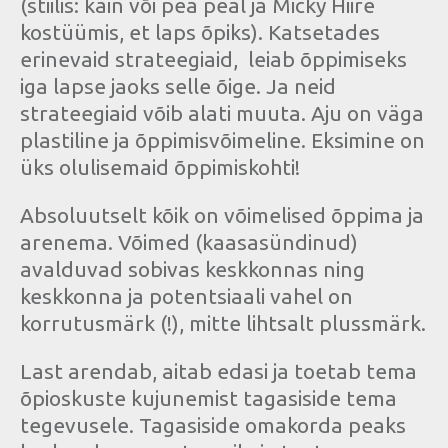
(stiilis: käin või pea peal ja Micky Hiire
kostüümis, et laps õpiks). Katsetades
erinevaid strateegiaid, leiab õppimiseks
iga lapse jaoks selle õige. Ja neid
strateegiaid võib alati muuta. Aju on väga
plastiline ja õppimisvõimeline. Eksimine on
üks olulisemaid õppimiskohti!
Absoluutselt kõik on võimelised õppima ja
arenema. Võimed (kaasasündinud)
avalduvad sobivas keskkonnas ning
keskkonna ja potentsiaali vahel on
korrutusmärk (!), mitte lihtsalt plussmärk.
Last arendab, aitab edasi ja toetab tema
õpioskuste kujunemist tagasiside tema
tegevusele. Tagasiside omakorda peaks