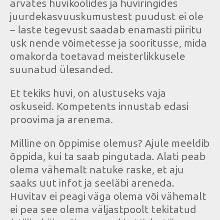
arvates huvikoolides ja huviringides
juurdekasvuuskumustest puudust ei ole
– laste tegevust saadab enamasti piiritu
usk nende võimetesse ja sooritusse, mida
omakorda toetavad meisterlikkusele
suunatud ülesanded.
Et tekiks huvi, on alustuseks vaja
oskuseid. Kompetents innustab edasi
proovima ja arenema.
Milline on õppimise olemus? Ajule meeldib
õppida, kui ta saab pingutada. Alati peab
olema vähemalt natuke raske, et aju
saaks uut infot ja seeläbi areneda.
Huvitav ei peagi väga olema või vähemalt
ei pea see olema väljastpoolt tekitatud