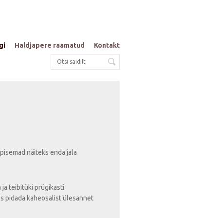
gi
Haldjapere raamatud
Kontakt
 pisemad näiteks enda jala
ja teibitüki prügikasti
les pidada kaheosalist ülesannet