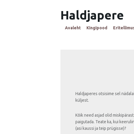
Haldjapere
Avaleht
Kingipood
Eritellimu
Haldjaperes otsisime sel nädala
küljest.
Kõik need asjad olid miskipärast 
paigutada. Teate ka, kui keerul
(asi kaussi ja teip prügisse)?