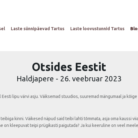
sel
Laste sünnipäevad Tartus
Laste loovustunnid Tartus
Blo
Otsides Eestit
Haldjapere
-
26. veebruar 2023
l Eesti lipu värvi asju. Väiksemad stuudios, suuremad mängumaal ja kõige
teibiga kinni. Väikesed näpud said teibi lahti tõmmata, asja oma kaussi viia 
ine on kleepuvat teipi prügikasti paigutada? Ja kui keeruline on veel mee