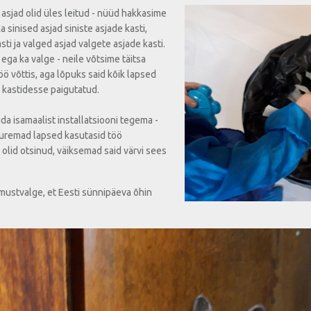
k asjad olid üles leitud - nüüd hakkasime
a sinised asjad siniste asjade kasti,
i ja valged asjad valgete asjade kasti.
 ega ka valge - neile võtsime täitsa
ö võttis, aga lõpuks said kõik lapsed
 kastidesse paigutatud.
uda isamaalist installatsiooni tegema -
Suuremad lapsed kasutasid töö
 olid otsinud, väiksemad said värvi sees
nimustvalge, et Eesti sünnipäeva õhin