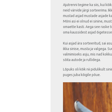
Ajutrenni tegime ka siis, kui kõi
neid värvide järgi sorteerima. Ikk
mustad asjad mustade asjade kast
Mõni asi ei olnud ei sinine, must
omaette kasti. Aega see raske tö
oma kaussidest asjad õigetesse
Kui asjad ära sorteeritud, sai as
ikka sinise, musta ja valgega. 
valmimiseks asju, mis nad kokku
sõita autode ja rullidega.
Lõpuks oli kõik nii pidulikult si
puges juba kõigile põue.