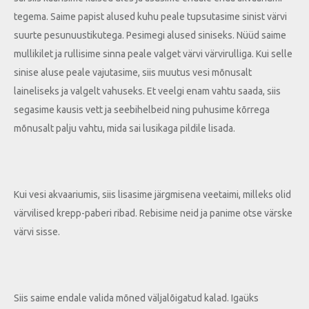
tegema. Saime papist alused kuhu peale tupsutasime sinist värvi
suurte pesunuustikutega. Pesimegi alused siniseks. Nüüd saime
mullikilet ja rullisime sinna peale valget värvi värvirulliga. Kui selle
sinise aluse peale vajutasime, siis muutus vesi mõnusalt
laineliseks ja valgelt vahuseks. Et veelgi enam vahtu saada, siis
segasime kausis vett ja seebihelbeid ning puhusime kõrrega
mõnusalt palju vahtu, mida sai lusikaga pildile lisada.
Kui vesi akvaariumis, siis lisasime järgmisena veetaimi, milleks olid
värvilised krepp-paberi ribad. Rebisime neid ja panime otse värske
värvi sisse.
Siis saime endale valida mõned väljalõigatud kalad. Igaüks