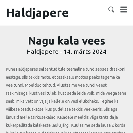
Haldjapere
Nagu kala vees
Haldjapere
-
14. märts 2024
Kuna Haldjaperes sai tehtud tule teemaline tund seoses draakoni
aastaga, siis tekkis mõte, et tasakaalu mõttes peaks tegema ka
vee tunni. Mõeldud tehtud. Alustasime vee tundi veest
rääkimisega: kust vesi tuleb, kust seda leida võib, mida veega teha
saab, miks vett on vaja ja kellele on vesi elukohaks. Tegime ka
väikese teaduskatse, kus pudelisse tekkis veekeeris. Siis aga
ilmusid meile tsirkusekalad. Kaladele meeldis väga tantsida ja
kukerpallitada kalakeste laulu järgi. Kuulasime seda lausa 2 korda