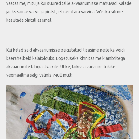
vaatasime, mitu ja kui suured talle akvaariumisse mahuvad. Kalade
jaoks saime värve ja pintsli, et need ära värvida. Võis ka sõrme
kasutada pintsli asemel.
Kui kalad said akvaariumisse paigutatud, lisasime neile ka veidi
kaerahelbeid kalatoiduks. Lõpetuseks kinnitasime klambritega
akvaariumile läbipastva kile. Uhke, läikiv ja värviline tükike
veemaailma saigi valmis! Mull mull!