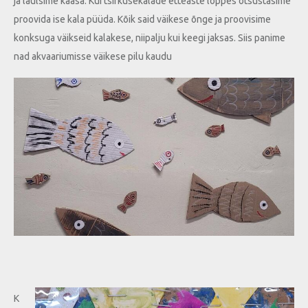
ja laulsime kaasa. Kui tsirkusekalade etteaste lõppes otsustasime
proovida ise kala püüda. Kõik said väikese õnge ja proovisime
konksuga väikseid kalakese, niipalju kui keegi jaksas. Siis panime
nad akvaariumisse väikese pilu kaudu
K