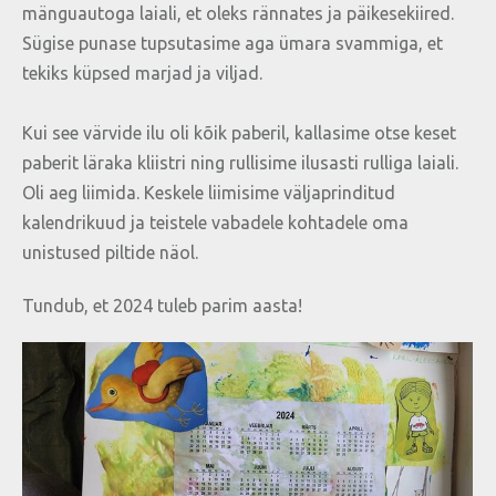
mänguautoga laiali, et oleks rännates ja päikesekiired.
Sügise punase tupsutasime aga ümara svammiga, et
tekiks küpsed marjad ja viljad.
Kui see värvide ilu oli kõik paberil, kallasime otse keset
paberit läraka kliistri ning rullisime ilusasti rulliga laiali.
Oli aeg liimida. Keskele liimisime väljaprinditud
kalendrikuud ja teistele vabadele kohtadele oma
unistused piltide näol.
Tundub, et 2024 tuleb parim aasta!