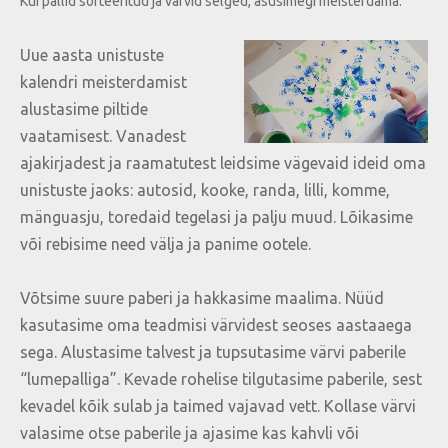
Kui pallid sorteeritud ja värvid selged, asusimegi meisterdama.
Uue aasta unistuste
kalendri meisterdamist
alustasime piltide
vaatamisest. Vanadest
ajakirjadest ja raamatutest leidsime vägevaid ideid oma
unistuste jaoks: autosid, kooke, randa, lilli, komme,
mänguasju, toredaid tegelasi ja palju muud. Lõikasime
või rebisime need välja ja panime ootele.
Võtsime suure paberi ja hakkasime maalima. Nüüd
kasutasime oma teadmisi värvidest seoses aastaaega
sega. Alustasime talvest ja tupsutasime värvi paberile
“lumepalliga”. Kevade rohelise tilgutasime paberile, sest
kevadel kõik sulab ja taimed vajavad vett. Kollase värvi
valasime otse paberile ja ajasime kas kahvli või