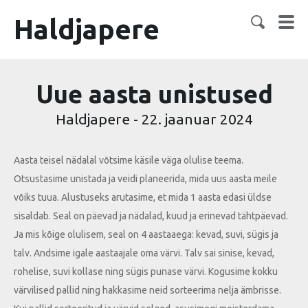
Haldjapere
Uue aasta unistused
Haldjapere
-
22. jaanuar 2024
Aasta teisel nädalal võtsime käsile väga olulise teema.
Otsustasime unistada ja veidi planeerida, mida uus aasta meile
võiks tuua. Alustuseks arutasime, et mida 1 aasta edasi üldse
sisaldab. Seal on päevad ja nädalad, kuud ja erinevad tähtpäevad.
Ja mis kõige olulisem, seal on 4 aastaaega: kevad, suvi, sügis ja
talv. Andsime igale aastaajale oma värvi. Talv sai sinise, kevad,
rohelise, suvi kollase ning sügis punase värvi. Kogusime kokku
värvilised pallid ning hakkasime neid sorteerima nelja ämbrisse.