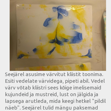
Seejärel asusime värvitut kliistit toonima.
Esiti vedelate värvidega, pipeti abil. Vedel
värv võtab kliistri sees kõige imelisemaid
kujundeid ja mustreid, lust on jälgida ja
lapsega arutleda, mida keegi hetkel "pildil
näeb". Seejärel tulid mängu paksemad