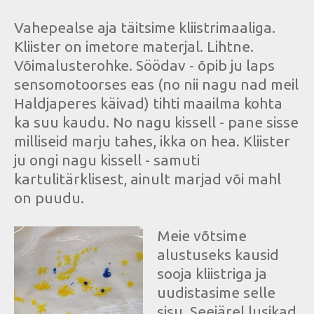
Vahepealse aja täitsime kliistrimaaliga.
Kliister on imetore materjal. Lihtne.
Võimalusterohke. Söödav - õpib ju laps
sensomotoorses eas (no nii nagu nad meil
Haldjaperes käivad) tihti maailma kohta
ka suu kaudu. No nagu kissell - pane sisse
milliseid marju tahes, ikka on hea. Kliister
ju ongi nagu kissell - samuti
kartulitärklisest, ainult marjad või mahl
on puudu.
Meie võtsime
alustuseks kausid
sooja kliistriga ja
uudistasime selle
sisu. Seejärel lusikad