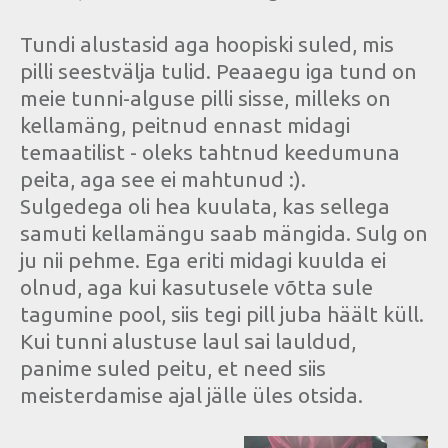
Tundi alustasid aga hoopiski suled, mis
pilli seestvälja tulid. Peaaegu iga tund on
meie tunni-alguse pilli sisse, milleks on
kellamäng, peitnud ennast midagi
temaatilist - oleks tahtnud keedumuna
peita, aga see ei mahtunud :).
Sulgedega oli hea kuulata, kas sellega
samuti kellamängu saab mängida. Sulg on
ju nii pehme. Ega eriti midagi kuulda ei
olnud, aga kui kasutusele võtta sule
tagumine pool, siis tegi pill juba häält küll.
Kui tunni alustuse laul sai lauldud,
panime suled peitu, et need siis
meisterdamise ajal jälle üles otsida.