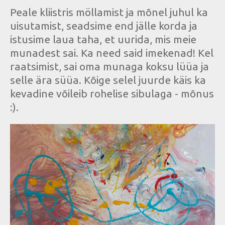
Peale kliistris möllamist ja mõnel juhul ka
uisutamist, seadsime end jälle korda ja
istusime laua taha, et uurida, mis meie
munadest sai. Ka need said imekenad! Kel
raatsimist, sai oma munaga koksu lüüa ja
selle ära süüa. Kõige selel juurde käis ka
kevadine võileib rohelise sibulaga - mõnus
:).