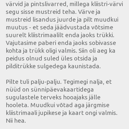
värvid ja pintslivarred, millega kliistri-värvi
segu sisse mustreid teha. Värve ja
mustreid lisandus juurde ja pilt muudkui
muutus - et seda jäädvustada võtsime
suurelt kliistrimaalilt enda jaoks trükki.
Vajutasime paberi enda jaoks sobivasse
kohta ja trükk oligi valmis. Siin oli aeg ka
peidus olnud suled üles otsida ja
pilditrükke sulgedega kaunistada.
Pilte tuli palju-palju. Tegimegi nalja, et
nüüd on sünnipäevakaartidega
sugulastele terveks hooajaks jälle
hooleta. Muudkui võtad aga järgmise
kliistrimaali jupikese ja kaart ongi valmis.
Nii hea.