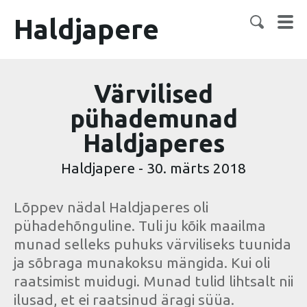
Haldjapere
Värvilised
pühademunad
Haldjaperes
Haldjapere
-
30. märts 2018
Lõppev nädal Haldjaperes oli
pühadehõnguline. Tuli ju kõik maailma
munad selleks puhuks värviliseks tuunida
ja sõbraga munakoksu mängida. Kui oli
raatsimist muidugi. Munad tulid lihtsalt nii
ilusad, et ei raatsinud äragi süüa.