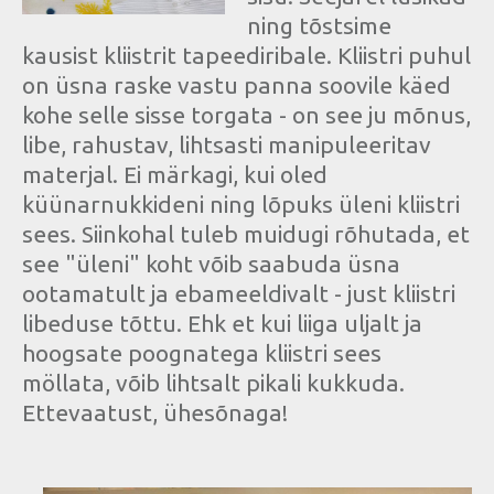
ning tõstsime
kausist kliistrit tapeediribale. Kliistri puhul
on üsna raske vastu panna soovile käed
kohe selle sisse torgata - on see ju mõnus,
libe, rahustav, lihtsasti manipuleeritav
materjal. Ei märkagi, kui oled
küünarnukkideni ning lõpuks üleni kliistri
sees. Siinkohal tuleb muidugi rõhutada, et
see "üleni" koht võib saabuda üsna
ootamatult ja ebameeldivalt - just kliistri
libeduse tõttu. Ehk et kui liiga uljalt ja
hoogsate poognatega kliistri sees
möllata, võib lihtsalt pikali kukkuda.
Ettevaatust, ühesõnaga!