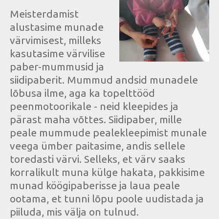
Meisterdamist
alustasime munade
värvimisest, milleks
kasutasime värvilise
paber-mummusid ja
siidipaberit. Mummud andsid munadele
lõbusa ilme, aga ka topelttööd
peenmotoorikale - neid kleepides ja
pärast maha võttes. Siidipaber, mille
peale mummude pealekleepimist munale
veega ümber paitasime, andis sellele
toredasti värvi. Selleks, et värv saaks
korralikult muna külge hakata, pakkisime
munad köögipaberisse ja laua peale
ootama, et tunni lõpu poole uudistada ja
piiluda, mis välja on tulnud.