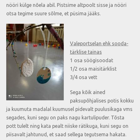
nööri külge nõela abil. Pistsime altpoolt sisse ja nööri
otsa tegime suure sõlme, et püsima jääks.
Valeportselan ehk sooda-
tärklise tainas
1 osa söögisoodat
1/2 osa maisitärklist
3/4 osa vett
Sega kõik ained
paksupõhjalises potis kokku
ja kuumuta madalal kuumusel pidevalt puulusikaga vms
segades, kuni segu on paks nagu kartulipuder. Tõsta
pott tulelt ning kata pealt niiske rätikuga, kuni segu on
piisavalt jahtunud, et saad sellega tegutsema hakata.