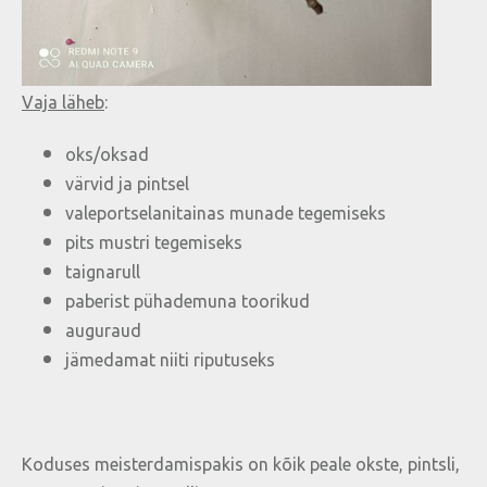
Vaja läheb
:
oks/oksad
värvid ja pintsel
valeportselanitainas munade tegemiseks
pits mustri tegemiseks
taignarull
paberist pühademuna toorikud
auguraud
jämedamat niiti riputuseks
Koduses meisterdamispakis on kõik peale okste, pintsli,