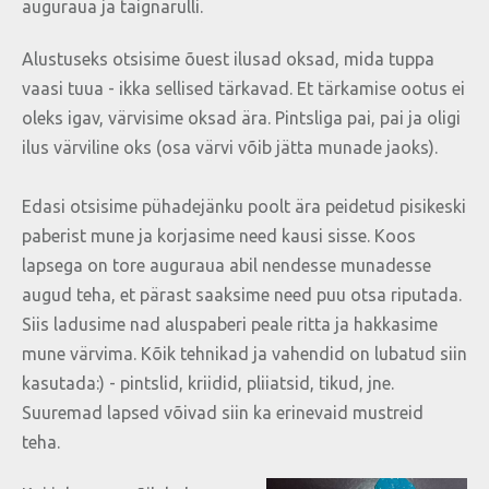
auguraua ja taignarulli.
Alustuseks otsisime õuest ilusad oksad, mida tuppa
vaasi tuua - ikka sellised tärkavad. Et tärkamise ootus ei
oleks igav, värvisime oksad ära. Pintsliga pai, pai ja oligi
ilus värviline oks (osa värvi võib jätta munade jaoks).
Edasi otsisime pühadejänku poolt ära peidetud pisikeski
paberist mune ja korjasime need kausi sisse. Koos
lapsega on tore auguraua abil nendesse munadesse
augud teha, et pärast saaksime need puu otsa riputada.
Siis ladusime nad aluspaberi peale ritta ja hakkasime
mune värvima. Kõik tehnikad ja vahendid on lubatud siin
kasutada:) - pintslid, kriidid, pliiatsid, tikud, jne.
Suuremad lapsed võivad siin ka erinevaid mustreid
teha.