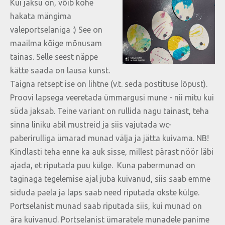
Kui jaksu on, võib kohe
hakata mängima
valeportselaniga :) See on
maailma kõige mõnusam
tainas. Selle seest näppe
kätte saada on lausa kunst.
Taigna retsept ise on lihtne (v.t. seda postituse lõpust).
Proovi lapsega veeretada ümmargusi mune - nii mitu kui
süda jaksab. Teine variant on rullida nagu tainast, teha
sinna liniku abil mustreid ja siis vajutada wc-
paberirulliga ümarad munad välja ja jätta kuivama. NB!
Kindlasti teha enne ka auk sisse, millest pärast nöör läbi
ajada, et riputada puu külge. Kuna pabermunad on
taginaga tegelemise ajal juba kuivanud, siis saab emme
siduda paela ja laps saab need riputada okste külge.
Portselanist munad saab riputada siis, kui munad on
ära kuivanud. Portselanist ümaratele munadele panime