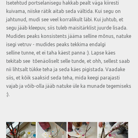
Isetehtud portselanisegu hakkab pealt väga kiiresti
kuivama, niiske rätik aitab seda vältida. Kui segu on
jahtunud, mudi see veel korralikult läbi. Kui juhtub, et
segu jääb kleepuv, siis tuleb maisitärklist juurde lisada.
Mudides peaks konsistents jääma selline mõnus, natuke
isegi vetruv - mudides peaks tekkima endalgi
selline tunne, et ei taha käest panna :). Lapse käes
tekitab see tõenäoliselt selle tunde, et ohh, sellest saab
nii lihtsalt tükke teha ja seda käes pigistada. Vaadake
siis, et kõik saaksid seda teha, mida keegi parajasti
vajab ja võib-olla jääb natuke üle ka munade tegemiseks
:).