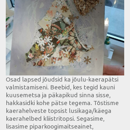
Osad lapsed jõudsid ka jõulu-kaerapätsi
valmistamiseni. Beebid, kes tegid kauni
kuusemetsa ja päkapikud sinna sisse,
hakkasidki kohe pätse tegema. Tõstisme
kaerahelveste topsist lusikaga/käega
kaerahelbed kliistritopsi. Segasime,
lisasime piparkoogimaitseainet,