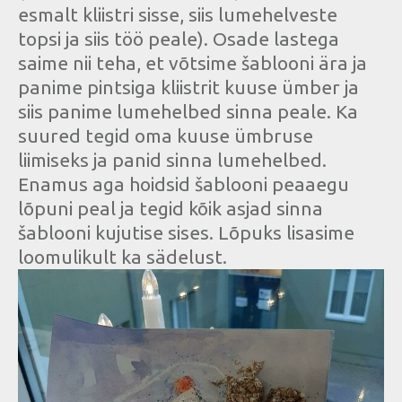
esmalt kliistri sisse, siis lumehelveste
topsi ja siis töö peale). Osade lastega
saime nii teha, et võtsime šablooni ära ja
panime pintsiga kliistrit kuuse ümber ja
siis panime lumehelbed sinna peale. Ka
suured tegid oma kuuse ümbruse
liimiseks ja panid sinna lumehelbed.
Enamus aga hoidsid šablooni peaaegu
lõpuni peal ja tegid kõik asjad sinna
šablooni kujutise sises. Lõpuks lisasime
loomulikult ka sädelust.