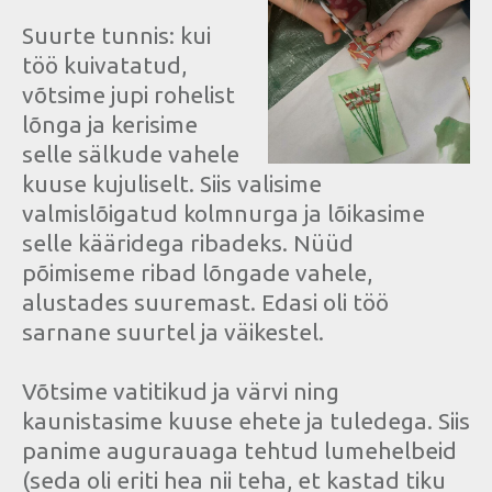
Suurte tunnis: kui
töö kuivatatud,
võtsime jupi rohelist
lõnga ja kerisime
selle sälkude vahele
kuuse kujuliselt. Siis valisime
valmislõigatud kolmnurga ja lõikasime
selle kääridega ribadeks. Nüüd
põimiseme ribad lõngade vahele,
alustades suuremast. Edasi oli töö
sarnane suurtel ja väikestel.
Võtsime vatitikud ja värvi ning
kaunistasime kuuse ehete ja tuledega. Siis
panime augurauaga tehtud lumehelbeid
(seda oli eriti hea nii teha, et kastad tiku