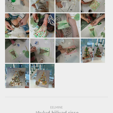
EELMINE
Jõulud hiilivad sisse