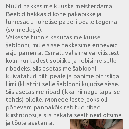
Nüüd hakkasime kuuske meisterdama.
Beebid hakkasid kohe päkapikke ja
lumesadu rohelise paberi peale tegema
(sõrmedega).
Väikeste tunnis kasutasime kuuse
šablooni, mille sisse hakkasime erinevaid
asju panema. Esmalt valisime värvilistest
kolmnurkadest sobiliku ja rebisime selle
ribadeks. Siis asetasime šablooni
kuivatatud pilti peale ja panime pintsliga
liimi (kliistrit) selle šablooni kujutise sisse.
Siis asetasime ribad (ikka nii nagu laps ise
tahtis) pildile. Mõnede laste jaoks oli
põnevam pannakõik rebitud ribad
kliistritopsi ja siis hakata sealt neid otsima
ja tööle asetama.