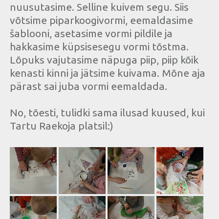
nuusutasime. Selline kuivem segu. Siis
võtsime piparkoogivormi, eemaldasime
šablooni, asetasime vormi pildile ja
hakkasime küpsisesegu vormi tõstma.
Lõpuks vajutasime näpuga piip, piip kõik
kenasti kinni ja jätsime kuivama. Mõne aja
pärast sai juba vormi eemaldada.
No, tõesti, tulidki sama ilusad kuused, kui
Tartu Raekoja platsil:)