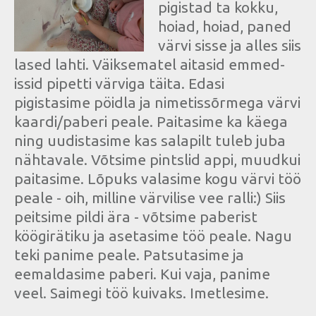
pigistad ta kokku,
hoiad, hoiad, paned
värvi sisse ja alles siis
lased lahti. Väiksematel aitasid emmed-
issid pipetti värviga täita. Edasi
pigistasime pöidla ja nimetissõrmega värvi
kaardi/paberi peale. Paitasime ka käega
ning uudistasime kas salapilt tuleb juba
nähtavale. Võtsime pintslid appi, muudkui
paitasime. Lõpuks valasime kogu värvi töö
peale - oih, milline värvilise vee ralli:) Siis
peitsime pildi ära - võtsime paberist
köögirätiku ja asetasime töö peale. Nagu
teki panime peale. Patsutasime ja
eemaldasime paberi. Kui vaja, panime
veel. Saimegi töö kuivaks. Imetlesime.