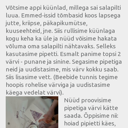
Võtsime appi küünlad, millega sai salapilti
luua. Emmed-issid tõmbasid koos lapsega
jutte, kriipse, päkapikumütse,
kuuseehteid, jne. Siis rullisime küünlaga
kogu keha ka üle ja nüüd võisime hakata
võluma oma salapilti nähtavaks. Selleks
kasutasime pipetti. Esmalt panime topsi 2
värvi - punane ja sinine. Segasime pipetiga
neid ja uudistasime, mis värv kokku saab.
Siis lisasime vett. (Beebide tunnis tegime
hoopis rohelise värviga ja uudistasime
käega vedelat värvi).
Nüüd proovisime
pipetiga värvi kätte
saada. Õppisime nii:
hoiad pipietti käes,