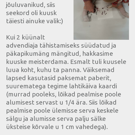
jõuluvanikud, siis
seekord oli kuusk
täiesti ainuke valik:)
Kui 2 küünalt
advendiaja tähistamiseks süüdatud ja
päkapikumäng mängitud, hakkasime
kuuske meisterdama. Esmalt tuli kuusele
luua koht, kuhu ta panna. Väiksemad
lapsed kasutasid paksemat paberit,
suurematega tegime lahtikäiva kaardi
(murrad pooleks, lõikad pealmise poole
alumisest servast u 1/4 ära. Siis lõikad
pealmise poole ülemisse serva keskele
sälgu ja alumisse serva palju sälke
üksteise kõrvale u 1 cm vahedega).