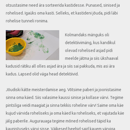
otsustasime need ära sorteerida kastidesse. Punased, sinised ja
rohelised. Igaüks oma kasti. Selleks, et kastideni jõuda, pidi läbi
rohelise tunneli ronima.
Kolmandaks mänguks oli
detektiivimäng, kus kandikul
olevad rohelised asjad pidi
meelde jätma ja siis ükshaaval
kadusid rätiku all olles asjad ära ja siis sai pakkuda, mis asi ära
kadus. Lapsed olid väga head detektiivid.
Jõudiski kätte meisterdamise aeg. Võtsime paberi ja joonistasime
sinna oma käed. Siis valasime kaussi sinise ja kollase värvi. Tegime
pintsliga veidi maagiat ja sinna tekkis roheline värv! Saime oma käe
kujud värvida roheliseks ja oma käed ka roheliseks, et vajutada käe
jälg paberile. Augurauaga tegime mõned rohelised täpid ka
kaunistuseks värvi sisse. Väikesed beebid said kauem värviga