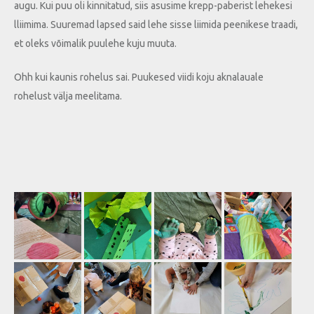
augu. Kui puu oli kinnitatud, siis asusime krepp-paberist lehekesi
lliimima. Suuremad lapsed said lehe sisse liimida peenikese traadi,
et oleks võimalik puulehe kuju muuta.
Ohh kui kaunis rohelus sai. Puukesed viidi koju aknalauale
rohelust välja meelitama.