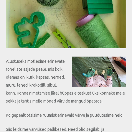
Alustuseks mõtlesime erinevate
roheliste asjade peale, mis kõik
olemas on: kurk, kapsas, herned,
muru, lehed, krokodill, sibul,
konn. Konna nimetamise järel hüppas eiteakust üks konnake meie
sekka ja tahtis meile mõned värvide mängud õpetada.
Kõigepealt otsisime ruumist erinevaid värve ja puudutasime neid.
Siis leidsime värvilised pallikesed. Need olid segiläbi ja