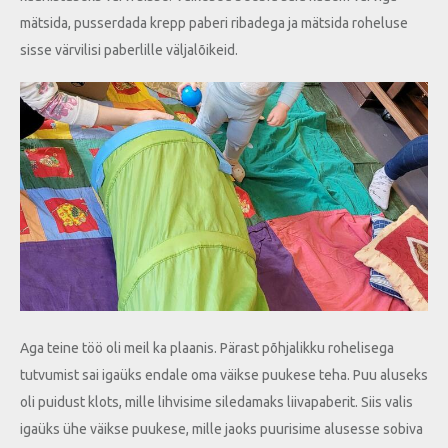
mätsida, pusserdada krepp paberi ribadega ja mätsida roheluse
sisse värvilisi paberlille väljalõikeid.
Aga teine töö oli meil ka plaanis. Pärast põhjalikku rohelisega
tutvumist sai igaüks endale oma väikse puukese teha. Puu aluseks
oli puidust klots, mille lihvisime siledamaks liivapaberit. Siis valis
igaüks ühe väikse puukese, mille jaoks puurisime alusesse sobiva