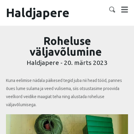
Haldjapere
Roheluse
väljavõlumine
Haldjapere
-
20. märts 2023
Kuna eelimise nädala päikesed tegid juba nii head tööd, pannes
õues lume sulama ja veed vulisema, siis otsustasime proovida
veelkord veidike maagiat teha ning alustada roheluse
väljavõlumisega.