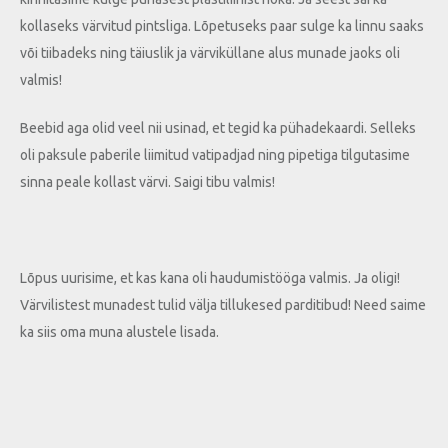
kollaseks värvitud pintsliga. Lõpetuseks paar sulge ka linnu saaks
või tiibadeks ning täiuslik ja värviküllane alus munade jaoks oli
valmis!
Beebid aga olid veel nii usinad, et tegid ka pühadekaardi. Selleks
oli paksule paberile liimitud vatipadjad ning pipetiga tilgutasime
sinna peale kollast värvi. Saigi tibu valmis!
Lõpus uurisime, et kas kana oli haudumistööga valmis. Ja oligi!
Värvilistest munadest tulid välja tillukesed parditibud! Need saime
ka siis oma muna alustele lisada.