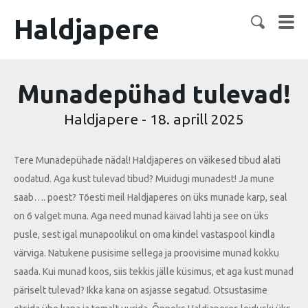
Haldjapere
Munadepühad tulevad!
Haldjapere
-
18. aprill 2025
Tere Munadepühade nädal! Haldjaperes on väikesed tibud alati
oodatud. Aga kust tulevad tibud? Muidugi munadest! Ja mune
saab…. poest? Tõesti meil Haldjaperes on üks munade karp, seal
on 6 valget muna. Aga need munad käivad lahti ja see on üks
pusle, sest igal munapoolikul on oma kindel vastaspool kindla
värviga. Natukene pusisime sellega ja proovisime munad kokku
saada. Kui munad koos, siis tekkis jälle küsimus, et aga kust munad
päriselt tulevad? Ikka kana on asjasse segatud. Otsustasime