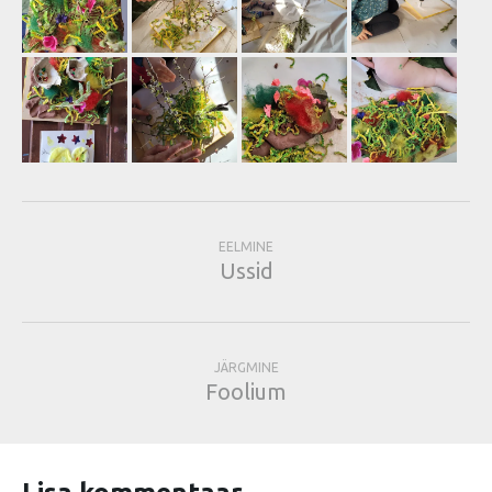
EELMINE
Ussid
JÄRGMINE
Foolium