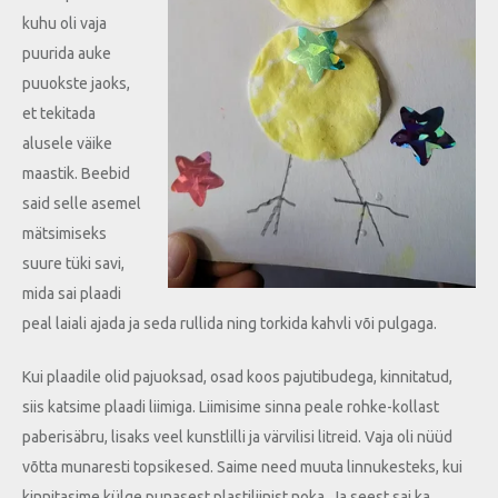
kuhu oli vaja
puurida auke
puuokste jaoks,
et tekitada
alusele väike
maastik. Beebid
said selle asemel
mätsimiseks
suure tüki savi,
mida sai plaadi
peal laiali ajada ja seda rullida ning torkida kahvli või pulgaga.
Kui plaadile olid pajuoksad, osad koos pajutibudega, kinnitatud,
siis katsime plaadi liimiga. Liimisime sinna peale rohke-kollast
paberisäbru, lisaks veel kunstlilli ja värvilisi litreid. Vaja oli nüüd
võtta munaresti topsikesed. Saime need muuta linnukesteks, kui
kinnitasime külge punasest plastiliinist noka. Ja seest sai ka