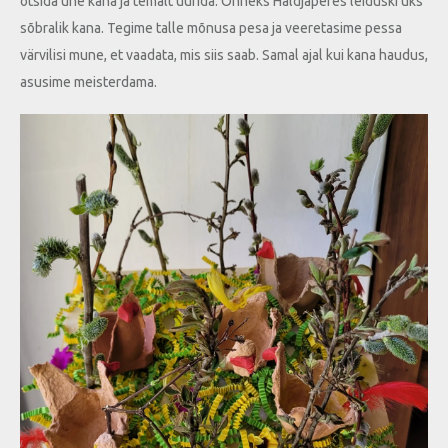
otsida ühe kana ja temalt uurida. Õnneks Haldjaperes leiduski üks
sõbralik kana. Tegime talle mõnusa pesa ja veeretasime pessa
värvilisi mune, et vaadata, mis siis saab. Samal ajal kui kana haudus,
asusime meisterdama.