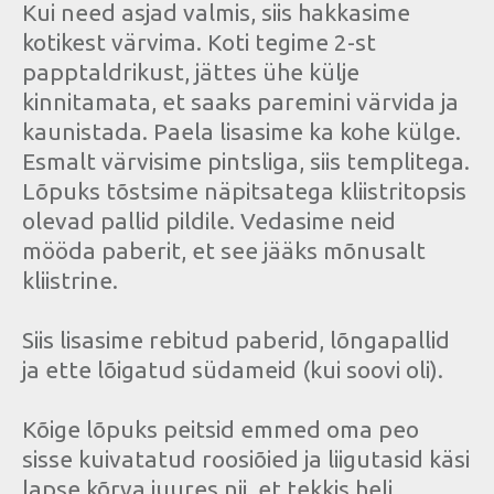
Kui need asjad valmis, siis hakkasime
kotikest värvima. Koti tegime 2-st
papptaldrikust, jättes ühe külje
kinnitamata, et saaks paremini värvida ja
kaunistada. Paela lisasime ka kohe külge.
Esmalt värvisime pintsliga, siis templitega.
Lõpuks tõstsime näpitsatega kliistritopsis
olevad pallid pildile. Vedasime neid
mööda paberit, et see jääks mõnusalt
kliistrine.
Siis lisasime rebitud paberid, lõngapallid
ja ette lõigatud südameid (kui soovi oli).
Kõige lõpuks peitsid emmed oma peo
sisse kuivatatud roosiõied ja liigutasid käsi
lapse kõrva juures nii, et tekkis heli