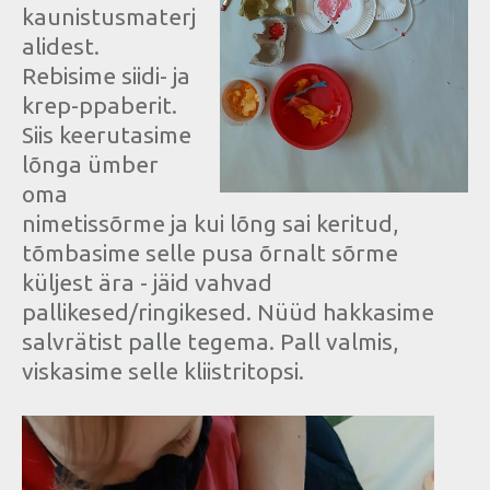
kaunistusmaterj
alidest.
Rebisime siidi- ja
krep-ppaberit.
Siis keerutasime
lõnga ümber
oma
nimetissõrme ja kui lõng sai keritud,
tõmbasime selle pusa õrnalt sõrme
küljest ära - jäid vahvad
pallikesed/ringikesed. Nüüd hakkasime
salvrätist palle tegema. Pall valmis,
viskasime selle kliistritopsi.