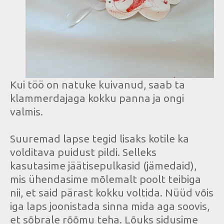
Kui töö on natuke kuivanud, saab ta
klammerdajaga kokku panna ja ongi
valmis.
Suuremad lapse tegid lisaks kotile ka
volditava puidust pildi. Selleks
kasutasime jäätisepulkasid (jämedaid),
mis ühendasime mõlemalt poolt teibiga
nii, et said pärast kokku voltida. Nüüd võis
iga laps joonistada sinna mida aga soovis,
et sõbrale rõõmu teha. Lõuks sidusime