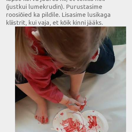
(justkui lumekrudin). Purustasime
roosiõied ka pildile. Lisasime lusikaga
kliistrit, kui vaja, et kõik kinni jääks.