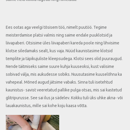
Ees ootas aga veelgi tõsisem töö, nimelt puutöö. Tegime
meisterdamise platsi valmis ning saime endale puuklotsid ja
liivapaberi. Otsisime üles liivapaberi kareda poole ning lihvisime
klotse siledamaks sealt, kus vaja. Nüüd kaunistasime klotsid
templite ja täpikujuliste kleepsudega. Klotsi sees olid puuraugud.
Nende täitmiseks saime suure kuhja kuuseoksi, kust valisime
sobivad välja, mis aukudesse sobiks. Nuusutasime kuuselõhna ka
vahepeal. Mõned augud jätsime vabaks. Sinna tuli isetehtud
kaunistus- savist veeretatud pallike pulga otsas, mis sai kastetud
glitripurusse. See sai ilus ja sädelev. Kokku tuli üks uhke akna- või
lauakaunistus, mille sai kohe koju kaasa võtta.