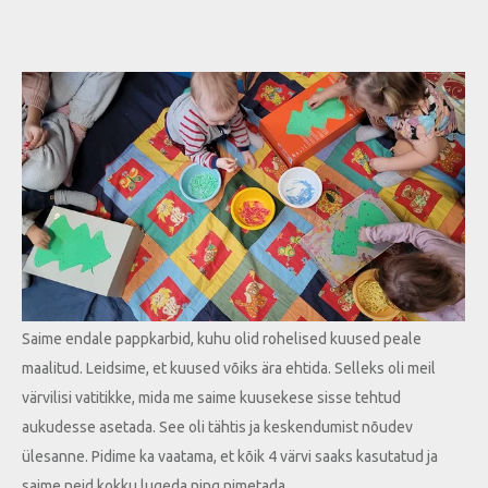
Saime endale pappkarbid, kuhu olid rohelised kuused peale
maalitud. Leidsime, et kuused võiks ära ehtida. Selleks oli meil
värvilisi vatitikke, mida me saime kuusekese sisse tehtud
aukudesse asetada. See oli tähtis ja keskendumist nõudev
ülesanne. Pidime ka vaatama, et kõik 4 värvi saaks kasutatud ja
saime neid kokku lugeda ning nimetada.