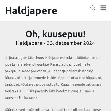
Haldjapere
Oh, kuusepuu!
Haldjapere
-
23. detsember 2024
Ja jõuluaeg on täies hoos. Haldjaperes laulame küünlakese laulu
juba kahele advendiküünlale. Pärast laulu ilmuvad meile
päkapikud! Need poevad välja juhendaja põlletaskust ning
hüppavad laste ja emmede-isside näppude otsa. Nad hüppavad,
tantsivad, kõditavad ja poevad peitu. Kuulame nende trikitamise
taustaks laulu “Üks päkapikk läks kõndima” ning laulame ja
tantsime ise ka kaasa.
Küünlakesed ja päkapikud said tehtud. Nüüd oli aeg kuusekese