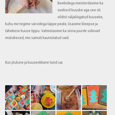
Beebidega meisterdasime ka
seekord kuuske aga see oli
vildist väljalõigatud kuuseke,
kuhu me tegime värvidega täppe peale, lisasime kleepse ja
tähekese kuuse tippu. Valmistasime ka sinna juurde sobivad
mütsikesed, mis samuti kaunistatud said.
Ilus jõulune ja kuuseokkane tund sai.