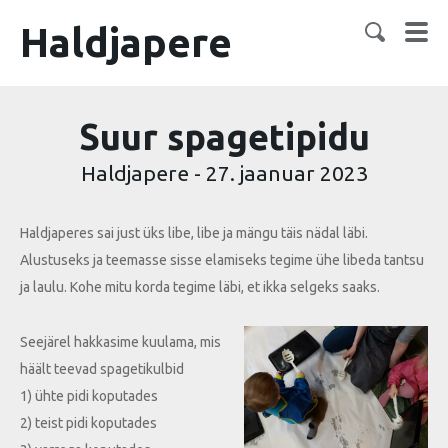
Haldjapere
Suur spagetipidu
Haldjapere
-
27. jaanuar 2023
Haldjaperes sai just üks libe, libe ja mängu täis nädal läbi.
Alustuseks ja teemasse sisse elamiseks tegime ühe libeda tantsu
ja laulu. Kohe mitu korda tegime läbi, et ikka selgeks saaks.
Seejärel hakkasime kuulama, mis
häält teevad spagetikulbid
1) ühte pidi koputades
2) teist pidi koputades