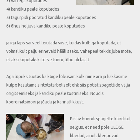
3) varrega koputades
4) kandiku peale koputades
5) tagurpidi pööratud kandiku peale koputades
6) õhus heljuva kandiku peale koputades
ja iga laps sai veel leiutada viise, kuidas kulbiga koputada, et
võimalikult palju erinevaid hääli saaks. Vahepeal tekkis juba mõte,
et äkki koputakski terve tunni, lõbu oli laialt.
Aga lõpuks tüütas ka kõige lõbusam kolkimine ära ja hakkasime
kulpe kasutama sihtotstarbeliselt ehk siis potist spagettide välja
õngitsemiseks ja kandiku peale tõstmiseks. Nõudis
koordinatsiooni ja jõudu ja kannatlikkust.
Piisav hunnik spagette kandikul,
selgus, et need pole ÜLDSE
libedad, ainult kleepuvad.