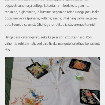
sügavuti tundma ja sellega katsetama - libedaks tegemine,
rebimine, pigistamine, lõikumine, segamine teise ainega jne Lisaks
õppisime värve (punane, kollane, sinine, lilla) ning värve segades
uute toonide saamist. Olid väga rahulikud ja süvenenud tunnid.
Haldjapere cateringi kiituseks ka paar sõna: töötas hästi. Kõik
vähem ja rohkem näljased said lisaks mängule ka kõhud korralikult
täis!