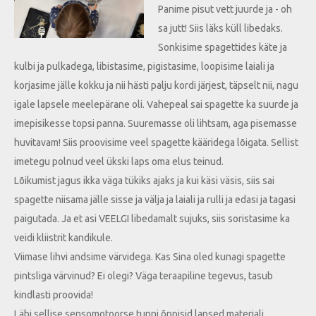
Panime pisut vett juurde ja - oh
sa jutt! Siis läks küll libedaks.
Sonkisime spagettides käte ja
kulbi ja pulkadega, libistasime, pigistasime, loopisime laiali ja
korjasime jälle kokku ja nii hästi palju kordi järjest, täpselt nii, nagu
igale lapsele meelepärane oli. Vahepeal sai spagette ka suurde ja
imepisikesse topsi panna. Suuremasse oli lihtsam, aga pisemasse
huvitavam! Siis proovisime veel spagette kääridega lõigata. Sellist
imetegu polnud veel ükski laps oma elus teinud.
Lõikumist jagus ikka väga tükiks ajaks ja kui käsi väsis, siis sai
spagette niisama jälle sisse ja välja ja laiali ja rulli ja edasi ja tagasi
paigutada. Ja et asi VEELGI libedamalt sujuks, siis soristasime ka
veidi kliistrit kandikule.
Viimase lihvi andsime värvidega. Kas Sina oled kunagi spagette
pintsliga värvinud? Ei olegi? Väga teraapiline tegevus, tasub
kindlasti proovida!
Läbi sellise sensomotoorse tunni õppisid lapsed materjali