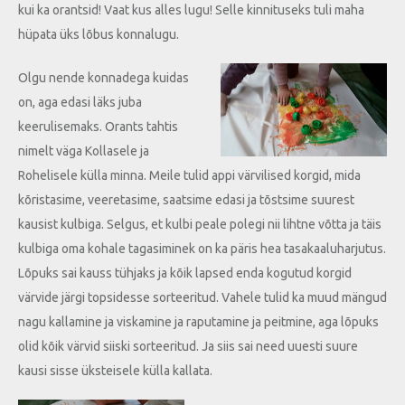
kui ka orantsid! Vaat kus alles lugu! Selle kinnituseks tuli maha
hüpata üks lõbus konnalugu.
Olgu nende konnadega kuidas
on, aga edasi läks juba
keerulisemaks. Orants tahtis
nimelt väga Kollasele ja
Rohelisele külla minna. Meile tulid appi värvilised korgid, mida
kõristasime, veeretasime, saatsime edasi ja tõstsime suurest
kausist kulbiga. Selgus, et kulbi peale polegi nii lihtne võtta ja täis
kulbiga oma kohale tagasiminek on ka päris hea tasakaaluharjutus.
Lõpuks sai kauss tühjaks ja kõik lapsed enda kogutud korgid
värvide järgi topsidesse sorteeritud. Vahele tulid ka muud mängud
nagu kallamine ja viskamine ja raputamine ja peitmine, aga lõpuks
olid kõik värvid siiski sorteeritud. Ja siis sai need uuesti suure
kausi sisse üksteisele külla kallata.