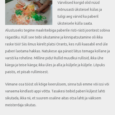
Värvilised korgid olid nüüd
mõnusasti üksteisel külas ja
tuligi aeg värvid ka paberil
üksteisele külla saata.
Alustuseks tegime maalriteibiga paberile risti-rästi joontest sobiva
rägastiku. Küll see teibi sikutamine ja kinnipatsutamine oli ikka
raske töö! Siis ilmus kiirelt platsi Orants, kes rulli kaasabil end üle
paberi laotama hakkas. Natukese aja pärast liitus temaga kollane ja
varsti ka roheline. Milline pidu! Rullid muudkui rullisid, ikka ühe
käega ja teise käega; ikka üles ja alla ja küljele ja küljele. Lõpuks
paistis, et piisab rullimisest.
Viimane osa tööst oli kõige keerulisem, sinna tuli emme või issi või
vanaema kindlasti appi võtta. Tasakesi teibid paberi küljest lahti
sikutada, ikka nii, et suurem osaline aitas otsa lahti ja väiksem
meisterdaja sikutas.