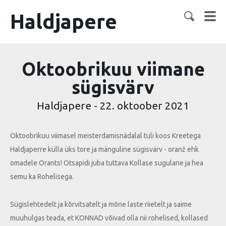
Haldjapere
Oktoobrikuu viimane
sügisvärv
Haldjapere
-
22. oktoober 2021
Oktoobrikuu viimasel meisterdamisnädalal tuli koos Kreetega
Haldjaperre külla üks tore ja mänguline sügisvärv - oranž ehk
omadele Orants! Otsapidi juba tuttava Kollase sugulane ja hea
semu ka Rohelisega.
Sügislehtedelt ja kõrvitsatelt ja mõne laste riietelt ja saime
muuhulgas teada, et KONNAD võivad olla nii rohelised, kollased