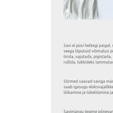
Savi ei püsi hetkegi paigal
seega lõputuid võimalusi 
tirida, vajutada, pigistada
rullida, tükkideks lammutad
Sõrmed saavad saviga män
saab igasugu eluksvajalikke
lõikamine ja tükeldamine j
Savimängu tegime põnevama