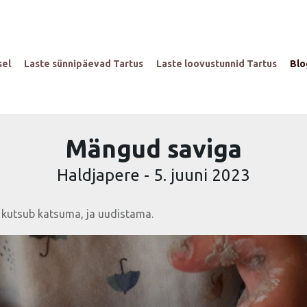
sel
Laste sünnipäevad Tartus
Laste loovustunnid Tartus
Blo
Mängud saviga
Haldjapere
-
5. juuni 2023
a kutsub katsuma, ja uudistama.