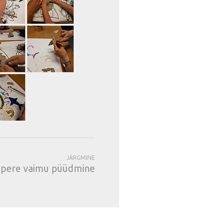
JÄRGMINE
apere vaimu püüdmine