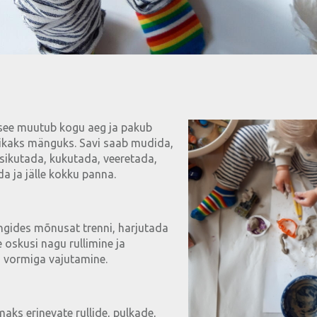
, see muutub kogu aeg ja pakub
pikaks mänguks. Savi saab mudida,
, sikutada, kukutada, veeretada,
a ja jälle kokku panna.
gides mõnusat trenni, harjutada
 oskusi nagu rullimine ja
a vormiga vajutamine.
ks erinevate rullide, pulkade,