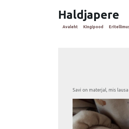
Haldjapere
Avaleht
Kingipood
Eritellimu
Savi on materjal, mis laus