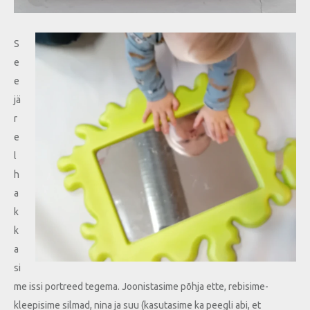
S
e
e
jä
r
e
l
h
a
k
k
a
si
me issi portreed tegema. Joonistasime põhja ette, rebisime-
kleepisime silmad, nina ja suu (kasutasime ka peegli abi, et