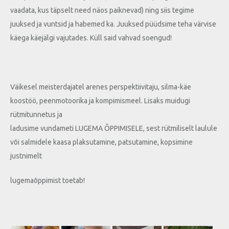
vaadata, kus täpselt need näos paiknevad) ning siis tegime
juuksed ja vuntsid ja habemed ka. Juuksed püüdsime teha värvise
käega käejälgi vajutades. Küll said vahvad soengud!
Väikesel meisterdajatel arenes perspektiivitaju, silma-käe
koostöö, peenmotoorika ja kompimismeel. Lisaks muidugi
rütmitunnetus ja
ladusime vundameti LUGEMA ÕPPIMISELE, sest rütmiliselt laulule
või salmidele kaasa plaksutamine, patsutamine, kopsimine
justnimelt
lugemaõppimist toetab!