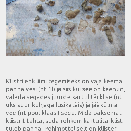
Kliistri ehk liimi tegemiseks on vaja keema
panna vesi (nt 1l) ja siis kui see on keenud,
valada segades juurde kartulitärklise (nt
üks suur kuhjaga lusikatäis) ja jääkülma
vee (nt pool klaasi) segu. Mida paksemat
kliistrit tahta, seda rohkem kartulitärklist
tuleb panna. Põhimõtteliselt on kliister