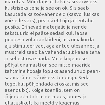
marutas. Mõni laps ei taha käsi värviseks-
kliistriseks teha ja see on ok. Siis saab
kasutada ka töövahendeid (kasvõi lusikas
või selle vars), peaasi et tuju ja teotahe
püsiks. Erinevad materjalid ja nende
tekstuurid ei pääse sedasi küll lapse
peopesa võlupunktideni, mis omakorda
aju stimuleerivad, aga antud ülesannet ja
mustreid saab ka vahendatult kaasa teha
ja sellest osa saada. Meie kogemuse
põhjal enamasti on see mitte-määrida
tahtmine hooaja lõpuks asendunud pean-
saama-üleni-värviseks tundega. Seda
tegelikul põhjendada ei oska, mis see
asendub :). Kõige tõenäolisem on
jäljendada tahtmine ja uus, põnev ja
üllatuslikult ka meeldiv kogemus.