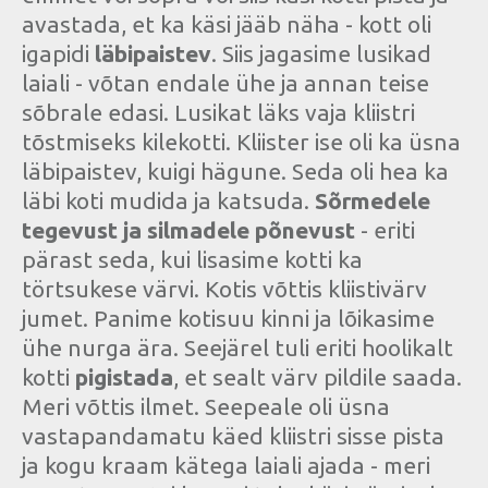
avastada, et ka käsi jääb näha - kott oli
igapidi
läbipaistev
. Siis jagasime lusikad
laiali - võtan endale ühe ja annan teise
sõbrale edasi. Lusikat läks vaja kliistri
tõstmiseks kilekotti. Kliister ise oli ka üsna
läbipaistev, kuigi hägune. Seda oli hea ka
läbi koti mudida ja katsuda.
Sõrmedele
tegevust ja silmadele põnevust
- eriti
pärast seda, kui lisasime kotti ka
törtsukese värvi. Kotis võttis kliistivärv
jumet. Panime kotisuu kinni ja lõikasime
ühe nurga ära. Seejärel tuli eriti hoolikalt
kotti
pigistada
, et sealt värv pildile saada.
Meri võttis ilmet. Seepeale oli üsna
vastapandamatu käed kliistri sisse pista
ja kogu kraam kätega laiali ajada - meri