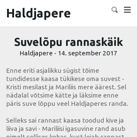
Haldjapere
Suvelõpu rannaskäik
Haldjapere
-
14. september 2017
Enne eriti asjalikku sügist tõime
tundidesse kaasa tükikese oma suvest -
Kristi mesilast ja Mariliis mere äärest. Sel
nädalal võtsime kätte ja läksime enne
päris suve lõppu veel Haldjaperes randa.
Selleks sai rannast kaasa toodud kive ja
liiva ja savi - Mariliisi igasuvine rand asub
nimelt sellises kohas, kust leiab rannast