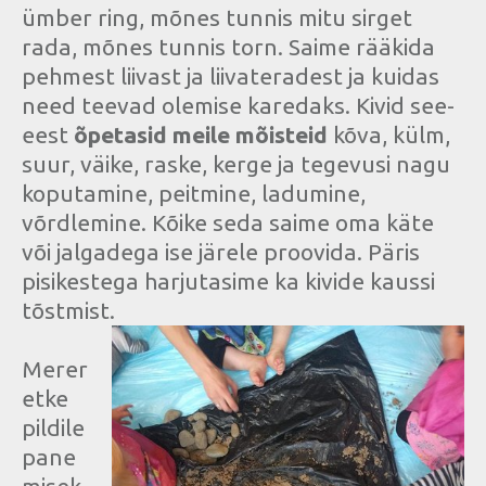
ümber ring, mõnes tunnis mitu sirget
rada, mõnes tunnis torn. Saime rääkida
pehmest liivast ja liivateradest ja kuidas
need teevad olemise karedaks. Kivid see-
eest
õpetasid meile mõisteid
kõva, külm,
suur, väike, raske, kerge ja tegevusi nagu
koputamine, peitmine, ladumine,
võrdlemine. Kõike seda saime oma käte
või jalgadega ise järele proovida. Päris
pisikestega harjutasime ka kivide kaussi
tõstmist.
Merer
etke
pildile
pane