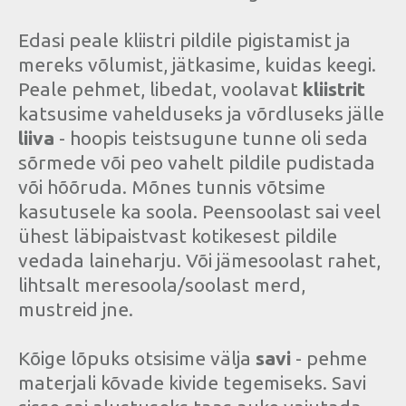
Edasi peale kliistri pildile pigistamist ja
mereks võlumist, jätkasime, kuidas keegi.
Peale pehmet, libedat, voolavat
kliistrit
katsusime vahelduseks ja võrdluseks jälle
liiva
- hoopis teistsugune tunne oli seda
sõrmede või peo vahelt pildile pudistada
või hõõruda. Mõnes tunnis võtsime
kasutusele ka soola. Peensoolast sai veel
ühest läbipaistvast kotikesest pildile
vedada laineharju. Või jämesoolast rahet,
lihtsalt meresoola/soolast merd,
mustreid jne.
Kõige lõpuks otsisime välja
savi
- pehme
materjali kõvade kivide tegemiseks. Savi