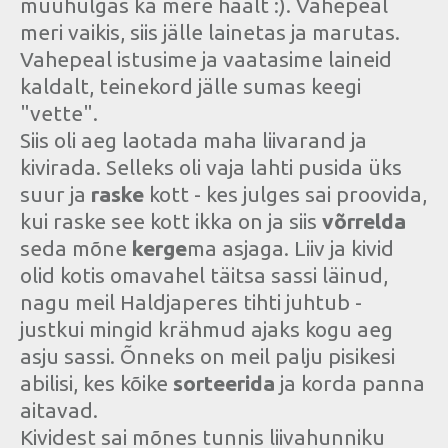
muuhulgas ka mere häält :). Vahepeal
meri vaikis, siis jälle lainetas ja marutas.
Vahepeal istusime ja vaatasime laineid
kaldalt, teinekord jälle sumas keegi
"vette".
Siis oli aeg laotada maha liivarand ja
kivirada. Selleks oli vaja lahti pusida üks
suur ja
raske
kott - kes julges sai proovida,
kui raske see kott ikka on ja siis
võrrelda
seda mõne
kerge
ma asjaga. Liiv ja kivid
olid kotis omavahel täitsa sassi läinud,
nagu meil Haldjaperes tihti juhtub -
justkui mingid krähmud ajaks kogu aeg
asju sassi. Õnneks on meil palju pisikesi
abilisi, kes kõike
sorteerida
ja korda panna
aitavad.
Kividest sai mõnes tunnis liivahunniku