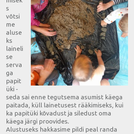
misek
s
võtsi
me
aluse
ks
laineli
se
serva
ga
papit
üki -
seda sai enne tegutsema asumist käega
paitada, küll lainetusest rääkimiseks, kui
ka papitüki kõvadust ja siledust oma
käega järgi proovides.
Alustuseks hakkasime pildi peal randa