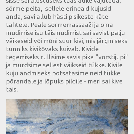
sisse sai alustuseks taas auke vajutada,
sõrme peita, sellele erineaid kujusid
anda, savi allub hästi pisikeste käte
tahtele. Peale sõrmemassaaži ja oma
mudimise isu täismudimist sai savist palju
väikeseid või mõni suur kivi, mis järgmiseks
tunniks kivikõvaks kuivab. Kivide
tegemiseks rullisime savis pika "vorstijupi"
ja murdsime sellest väikseid tükke. Kivile
kuju andmiseks potsatasime neid tükke
põrandale ja lõpuks pildile - meri sai kive
täis.