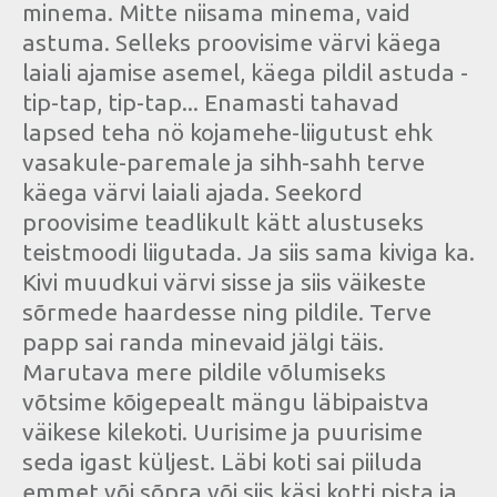
minema. Mitte niisama minema, vaid
astuma. Selleks proovisime värvi käega
laiali ajamise asemel, käega pildil astuda -
tip-tap, tip-tap... Enamasti tahavad
lapsed teha nö kojamehe-liigutust ehk
vasakule-paremale ja sihh-sahh terve
käega värvi laiali ajada. Seekord
proovisime teadlikult kätt alustuseks
teistmoodi liigutada. Ja siis sama kiviga ka.
Kivi muudkui värvi sisse ja siis väikeste
sõrmede haardesse ning pildile. Terve
papp sai randa minevaid jälgi täis.
Marutava mere pildile võlumiseks
võtsime kõigepealt mängu läbipaistva
väikese kilekoti. Uurisime ja puurisime
seda igast küljest. Läbi koti sai piiluda
emmet või sõpra või siis käsi kotti pista ja