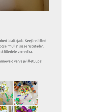
eri laiali ajada. Seejärel lilled
 otse "mulla" sisse "istutada".
t lilledele varred ka.
rinevaid värve ja lilletüüpe!