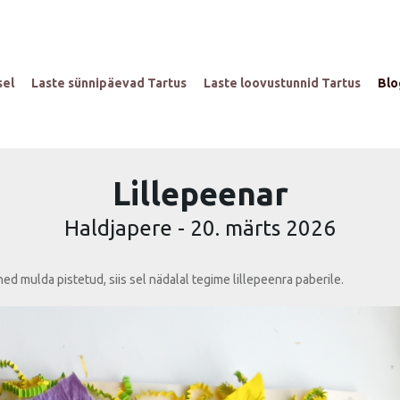
sel
Laste sünnipäevad Tartus
Laste loovustunnid Tartus
Blo
Lillepeenar
Haldjapere
-
20. märts 2026
d mulda pistetud, siis sel nädalal tegime lillepeenra paberile.