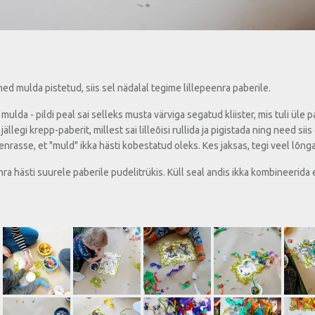
d mulda pistetud, siis sel nädalal tegime lillepeenra paberile.
lda - pildi peal sai selleks musta värviga segatud kliister, mis tuli üle pab
jällegi krepp-paberit, millest sai lilleõisi rullida ja pigistada ning need siis
asse, et "muld" ikka hästi kobestatud oleks. Kes jaksas, tegi veel lõngas
a hästi suurele paberile pudelitrükis. Küll seal andis ikka kombineerida e