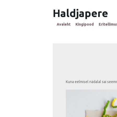
Haldjapere
Avaleht
Kingipood
Eritellimu
Kuna eelmisel nädalal sai seemne