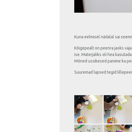
Kuna eelmisel nädalal sai seemne
Kõigepealt on peenra jaoks vaja mu
ise. Materjaliks oli hea kasutada 
Mõned ussikesed panime ka peenr
Suuremad lapsed tegid lillepeenr