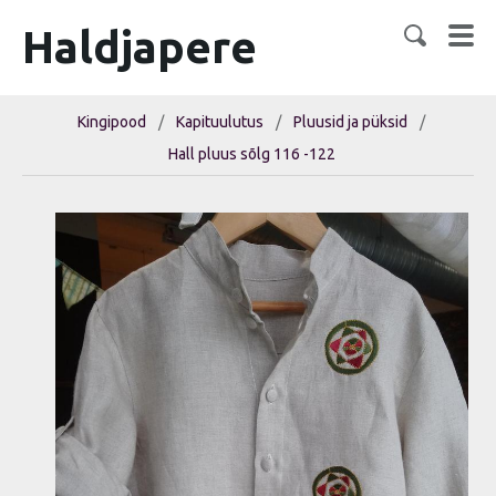
Haldjapere
Kingipood
/
Kapituulutus
/
Pluusid ja püksid
/
Hall pluus sõlg 116 -122