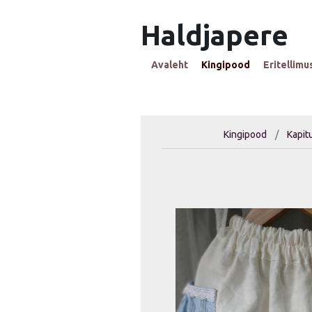
Haldjapere
Avaleht
Kingipood
Eritellimu
Kingipood
/
Kapit