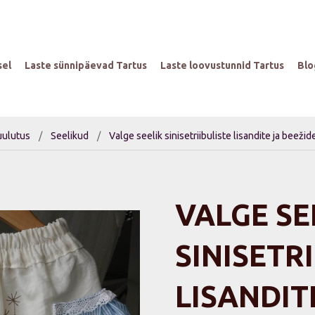
sel
Laste sünnipäevad Tartus
Laste loovustunnid Tartus
Blo
uulutus
/
Seelikud
/
Valge seelik sinisetriibuliste lisandite ja beežid
VALGE SE
SINISETR
LISANDIT