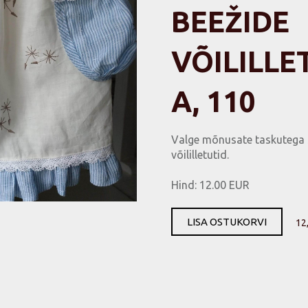
BEEŽIDE
VÕILILLE
A, 110
Valge mõnusate taskutega s
võililletutid.
Hind: 12.00 EUR
LISA OSTUKORVI
12