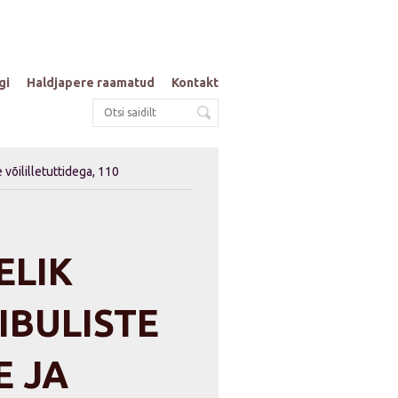
gi
Haldjapere raamatud
Kontakt
e võililletuttidega, 110
ELIK
IIBULISTE
E JA