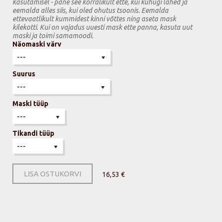
kasutamisel - pane see korralikult ette, kui kuhugi lähed ja
eemalda alles siis, kui oled ohutus tsoonis. Eemalda
ettevaatlikult kummidest kinni võttes ning aseta mask
kilekotti. Kui on vajadus uuesti mask ette panna, kasuta uut
maski ja toimi samamoodi.
Näomaski värv
Suurus
Maski tüüp
Tikandi tüüp
LISA OSTUKORVI
16,53 €