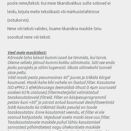
poole nime/teksti. Kui meie tikandivalikus sulle sobivad ei
leidu, kirjuta meile tekstikasti või märkustelahtrisse
(ostukorvis).
Nime või teksti valides, lisame tikandina maskile Sinu
soovitud nime või teksti.
Veel meie maskidest:
Kõrvade taha käivat kummi saad ise timmida, kui tarvis.
Oleme selleks jätnud kummi kokku sõlmimata. Säti see enda
jaoks parajaks ja sõlmi tugevasti. Sikuta sõlmekoht tunneli
sisse peitu.
Võid maski pesta pesumasinas 40° juures ja triikida kõrgel
kuumusel. Maski kahe kihi vahele on lisatud filter. Kasutame
ISO ePM2.5 efektiivsusega (eemaldab õhust 0.4µm suuruseid
osakesi 65% ulatuses) filtermaterjalist valmistatud
taaskasutatavaid filtreid. Filter on käsipesuprogrammil
pestav kuni +80° ja pärast antud kuumusel desinfitseerimist
(võib kasutada ka triikimist lisaks pesule) on toode
taaskasutatav. Enne kasutamist veendu, et filter ei ole
saanud kahjustada. Vajadusel aseta maski sisse uus filter.
Taaskasutatavate maskide puhul lähtu kasutamisel
sarnastest põhimõtetest nagu ühekordsete maskide