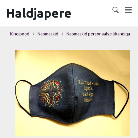
Haldjapere
Kingipood
/
Näomaskid
/
Näomaskid personaalse tikandiga