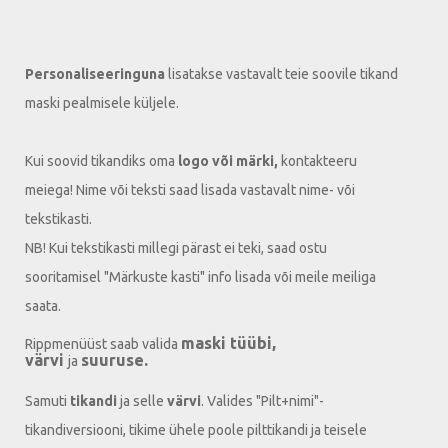
Personaliseeringuna
lisatakse vastavalt teie soovile tikand
maski pealmisele küljele.
Kui soovid tikandiks oma
logo või märki,
kontakteeru
meiega! Nime või teksti saad lisada vastavalt nime- või
tekstikasti.
NB! Kui tekstikasti millegi pärast ei teki, saad ostu
sooritamisel "Märkuste kasti" info lisada või meile meiliga
saata.
maski tüübi,
Rippmenüüst saab valida
värvi
suuruse.
ja
Samuti
tikandi
ja selle
värvi
. Valides "Pilt+nimi"-
tikandiversiooni, tikime ühele poole pilttikandi ja teisele