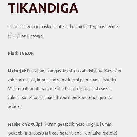
TIKANDIGA
Isikupärased näomaskid saate tellida meilt. Tegemist ei ole
kirurgilise maskiga.
Hind: 16 EUR
Materjal
: Puuvillane kangas. Mask on kahekihiline. Kahe kihi
vahel on tasku, kuhu saad soovi korral panna oma lisafiltri.
Meie omalt poolt paneme ühe lisafiltri juba maski sisse
valmis. Soovi korral saad filtreid meie kodulehelt juurde
tellida.
Maske on 2 tüüpi
- kummiga (sobib hästi kõigile, kumm
jookseb ringiratast) ja traadiga (eriti sobilik prillikandjatele)