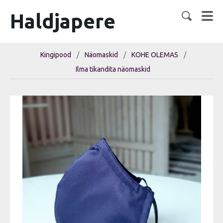
Haldjapere
Kingipood
/
Näomaskid
/
KOHE OLEMAS
/
Ilma tikandita näomaskid