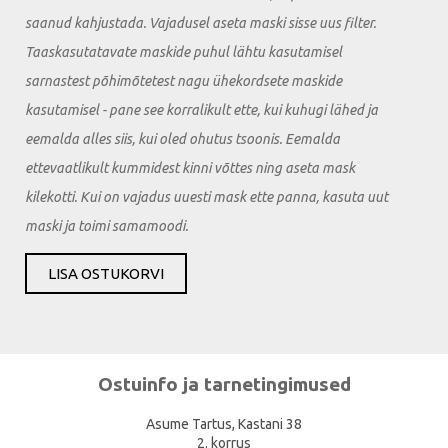
saanud kahjustada. Vajadusel aseta maski sisse uus filter.
Taaskasutatavate maskide puhul lähtu kasutamisel
sarnastest põhimõtetest nagu ühekordsete maskide
kasutamisel - pane see korralikult ette, kui kuhugi lähed ja
eemalda alles siis, kui oled ohutus tsoonis. Eemalda
ettevaatlikult kummidest kinni võttes ning aseta mask
kilekotti. Kui on vajadus uuesti mask ette panna, kasuta uut
maski ja toimi samamoodi.
LISA OSTUKORVI
Ostuinfo ja tarnetingimused
Asume Tartus, Kastani 38
2. korrus