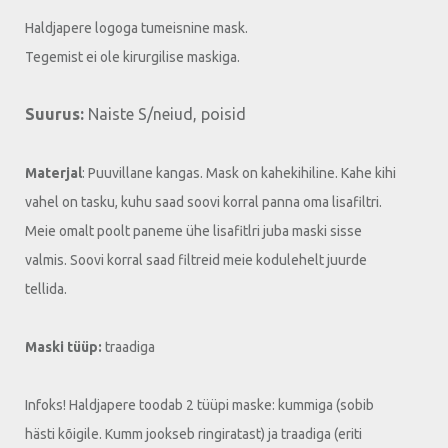
Haldjapere logoga tumeisnine mask.
Tegemist ei ole kirurgilise maskiga.
Suurus:
Naiste S/neiud, poisid
Materjal
: Puuvillane kangas. Mask on kahekihiline. Kahe kihi
vahel on tasku, kuhu saad soovi korral panna oma lisafiltri.
Meie omalt poolt paneme ühe lisafitlri juba maski sisse
valmis. Soovi korral saad filtreid meie kodulehelt juurde
tellida.
Maski tüüp:
traadiga
Infoks! Haldjapere toodab 2 tüüpi maske: kummiga (sobib
hästi kõigile. Kumm jookseb ringiratast) ja traadiga (eriti