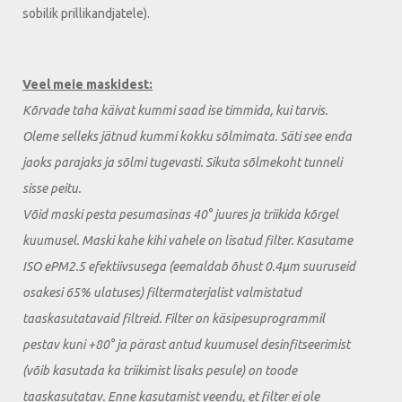
sobilik prillikandjatele).
Veel meie maskidest:
Kõrvade taha käivat kummi saad ise timmida, kui tarvis.
Oleme selleks jätnud kummi kokku sõlmimata. Säti see enda
jaoks parajaks ja sõlmi tugevasti. Sikuta sõlmekoht tunneli
sisse peitu.
Võid maski pesta pesumasinas 40° juures ja triikida kõrgel
kuumusel. Maski kahe kihi vahele on lisatud filter. Kasutame
ISO ePM2.5 efektiivsusega (eemaldab õhust 0.4µm suuruseid
osakesi 65% ulatuses) filtermaterjalist valmistatud
taaskasutatavaid filtreid. Filter on käsipesuprogrammil
pestav kuni +80° ja pärast antud kuumusel desinfitseerimist
(võib kasutada ka triikimist lisaks pesule) on toode
taaskasutatav. Enne kasutamist veendu, et filter ei ole