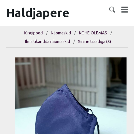
Haldjapere
Kingipood
/
Näomaskid
/
KOHE OLEMAS
/
Ilma tikandita näomaskid
/
Sinine traadiga (S)